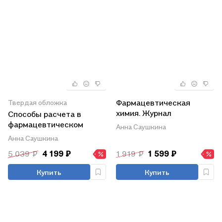
Фармацевтическая
Твердая обложка
химия. Журнал
Способы расчета в
документации (рабочая
фармацевтическом
Анна Саушкина
тетрадь № 1) для
анализе. Учебное
Анна Саушкина
студентов III курса
пособие
5 039 ₽
4 199 ₽
1 919 ₽
1 599 ₽
очного обучения. 5
семестр. Учебное
Купить
Купить
пособие