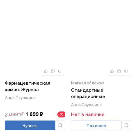
Фармацевтическая
Мягкая обложка
химия. Журнал
Стандартные
документации (рабочая
операционные
Анна Саушкина
тетрадь № 3) для
процедуры методик
Анна Саушкина
студентов IV курса
фармацевтического
2 039 ₽
1 699 ₽
Нет в наличии
очного обучения. 7
анализа. Учебное
семестр. Учебное
пособие
Купить
Похожее
пособие