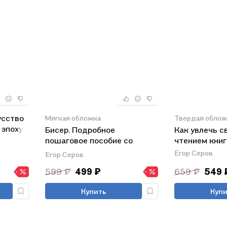
усство
Мягкая обложка
Твердая облож
 эпоху
Бисер. Подробное
Как увлечь с
пошаговое пособие со
чтением книг
схемами плетения. 30
Егор Серов
Егор Серов
крутых моделей!
599 ₽
499 ₽
659 ₽
549 
Купить
Купи