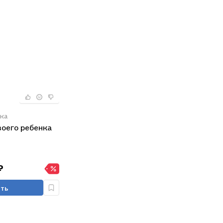
ка
воего ребенка
₽
ть