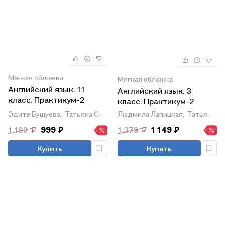
Мягкая обложка
Мягкая обложка
Английский язык. 11
Английский язык. 3
класс. Практикум-2
класс. Практикум-2
(повышенный уровень)
Людмила Лапицкая,
Татьяна С
Эдите Бушуева,
Татьяна Севрюкова,
Наталья Демченко
1 199 ₽
999 ₽
1 379 ₽
1 149 ₽
Купить
Купить