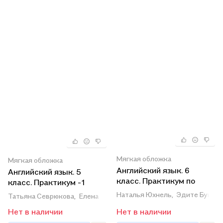
Мягкая обложка
Мягкая обложка
Английский язык. 6
Английский язык. 5
класс. Практикум по
класс. Практикум -1
грамматике
(повышенный уровень)
Наталья Юхнель,
Эдите Бушуев
Татьяна Севрюкова,
Елена Наумова,
Наталья Демченко
Нет в наличии
Нет в наличии