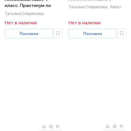
класс: тесты
класс. Практикум по
Татьяна Севрюкова,
Алла Кали
грамматике
Татьяна Севрюкова
Нет в наличии
Нет в наличии
Похожее
Похожее