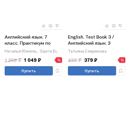
Английский язык. 7
English. Test Book 3 /
класс. Практикум по
Английский язык. 3
грамматике
класс: тесты
Наталья Юхнель,
Эдите Бушуева,
Татьяна Севрюкова
Татьяна Севрюкова
1 259 ₽
1 049 ₽
455 ₽
379 ₽
Купить
Купить