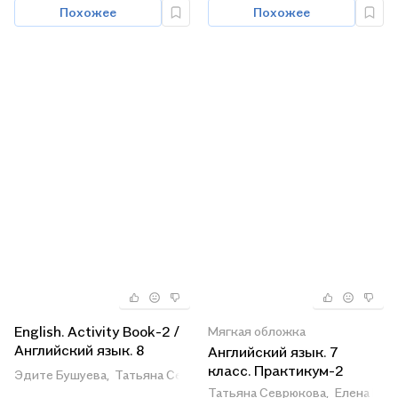
Похожее
Похожее
English. Activity Book-2 /
Мягкая обложка
Английский язык. 8
Английский язык. 7
класс: практикум-2
класс. Практикум-2
Эдите Бушуева,
Татьяна Севрюкова,
Наталья Демченко
(повышенный уровень)
Татьяна Севрюкова,
Елена Нау