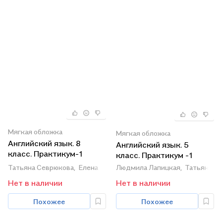
Мягкая обложка
Мягкая обложка
Английский язык. 8
Английский язык. 5
класс. Практикум-1
класс. Практикум -1
(повышенный уровень)
Людмила Лапицкая,
Татьяна С
Татьяна Севрюкова,
Елена Наумова,
Наталья Демченко
Нет в наличии
Нет в наличии
Похожее
Похожее