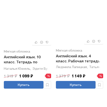
Мягкая обложка
Мягкая обложка
Английский язык. 4
Английский язык. 10
класс. Рабочая тетрадь-1
класс. Тетрадь по
грамматике
Людмила Лапицкая,
Татьяна С
Наталья Юхнель,
Эдите Бушуева,
Татьяна Севрюкова
1 319 ₽
1 099 ₽
1 379 ₽
1 149 ₽
Купить
Купить