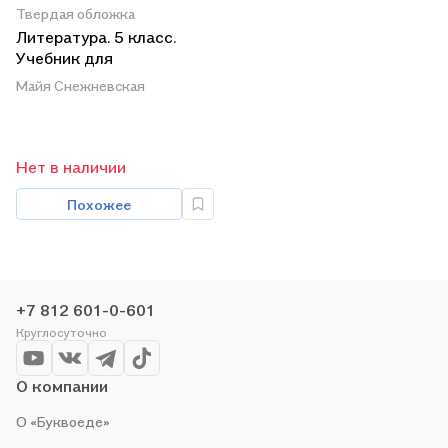
Твердая обложка
Литература. 5 класс.
Учебник для
общеобразовательных
Майя Снежневская
учреждений. В 2-х
частях (комплект)
Нет в наличии
Похожее
+7 812 601-0-601
Круглосуточно
О компании
О «Буквоеде»