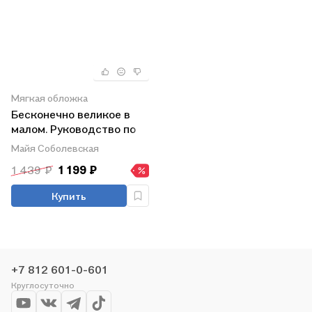
Мягкая обложка
Бесконечно великое в
малом. Руководство по
божественному
Майя Соболевская
целительству
1 439 ₽
1 199 ₽
Купить
+7 812 601-0-601
Круглосуточно