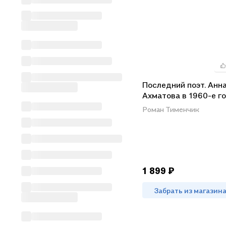
Последний поэт. Анн
Ахматова в 1960-е г
(комплект из 2 книг)
Роман Тименчик
1 899 ₽
Забрать из магазин