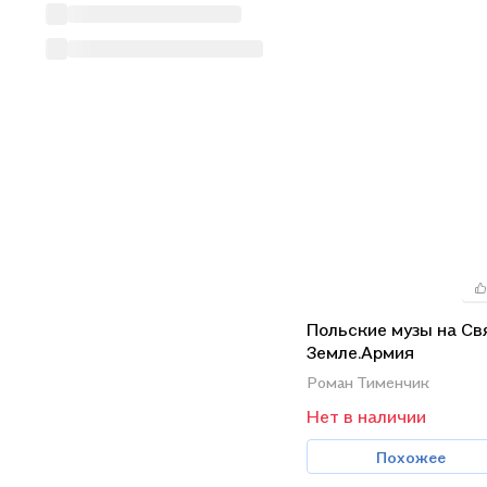
Польские музы на Св
Земле.Армия
Андерса:место,время
Роман Тименчик
(1942-1945)
Нет в наличии
Похожее