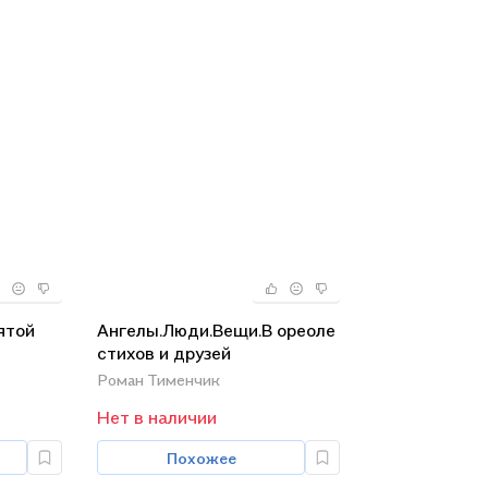
ятой
Ангелы.Люди.Вещи.В ореоле
стихов и друзей
,культура
Роман Тименчик
Нет в наличии
Похожее