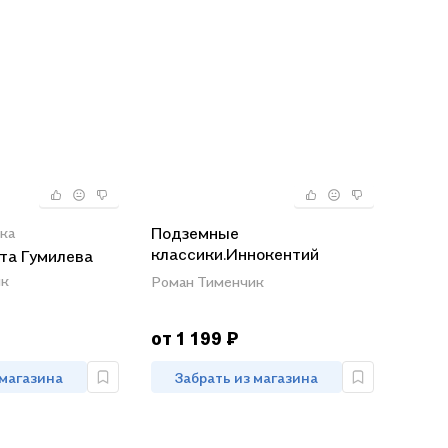
Подземные
ка
классики.Иннокентий
та Гумилева
Анненский.Николай Гумилев
ик
Роман Тименчик
от 1 199 ₽
 магазина
Забрать из магазина