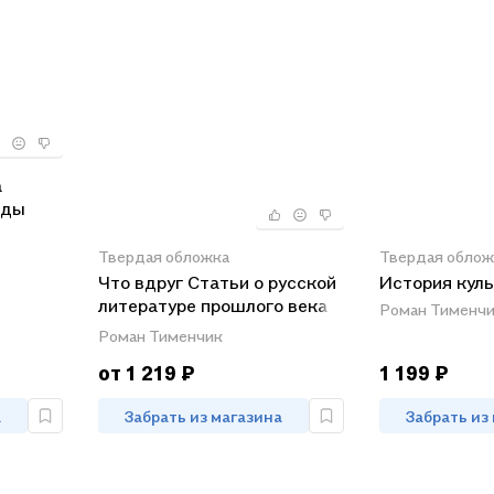
а
оды
Твердая обложка
Твердая облож
Что вдруг Статьи о русской
История куль
литературе прошлого века
Роман Тименч
(ВидСГорыСкоп) Тименчик
Роман Тименчик
от 1 219 ₽
1 199 ₽
а
Забрать из магазина
Забрать из