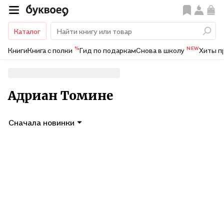
Каталог
%
NEW
Книги
Книга с полки
Гид по подаркам
Снова в школу
Хиты п
Адриан Томине
Сначала новинки