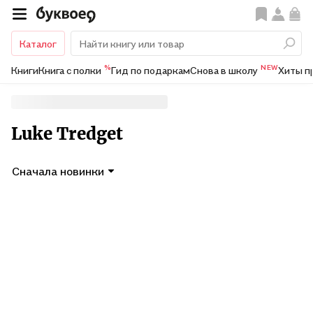
Каталог
%
NEW
Книги
Книга с полки
Гид по подаркам
Снова в школу
Хиты п
Luke Tredget
Сначала новинки