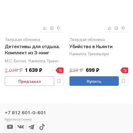
Твердая обложка
Твердая обложка
Детективы для отдыха.
Убийство в Кьянти
Комплект из 3-книг
Камилла Тринкьери
(Рецепт убийства для
М.С. Битон,
Камилла Тринкьери,
Карлин О’Коннор
настоящей лентяйки,
2 039 ₽
1 639 ₽
839 ₽
699 ₽
Убийство в Кьянти,
Убийство в ирландской
Предзаказ
Купить
деревушке (#1))
+7 812 601-0-601
Круглосуточно