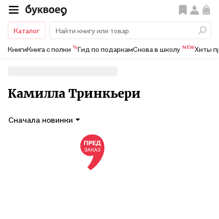
Каталог
%
NEW
Книги
Книга с полки
Гид по подаркам
Снова в школу
Хиты п
Камилла Тринкьери
Сначала новинки