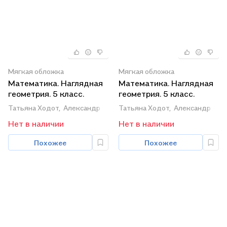
Мягкая обложка
Мягкая обложка
Математика. Наглядная
Математика. Наглядная
геометрия. 5 класс.
геометрия. 5 класс.
Учебник
Учебник для
Татьяна Ходот,
Александр Ходот,
Татьяна Ходот,
Виктория Велиховская
Александр Ход
общеобразовательных
Нет в наличии
Нет в наличии
организаций
Похожее
Похожее