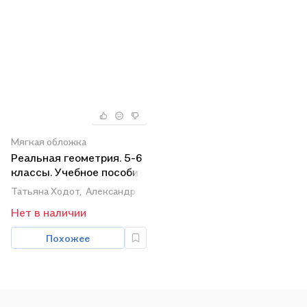
Мягкая обложка
Реальная геометрия. 5-6
классы. Учебное пособие
для
Татьяна Ходот,
Александр Ходот,
Виктория Велиховская
общеобразовательных
Нет в наличии
организаций
Похожее