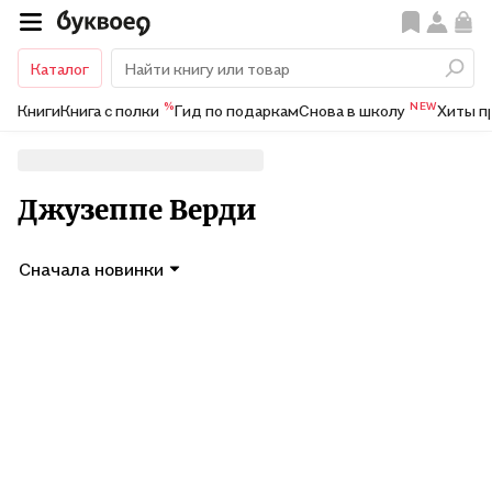
Каталог
%
NEW
Книги
Книга с полки
Гид по подаркам
Снова в школу
Хиты п
Джузеппе Верди
Сначала новинки