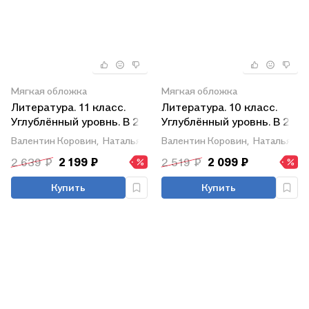
Мягкая обложка
Мягкая обложка
Литература. 11 класс.
Литература. 10 класс.
Углублённый уровнь. В 2
Углублённый уровнь. В 2
частях. Часть 2. Учебник
частях. Часть 1. Учебник
Валентин Коровин,
Наталья Вершинина,
Валентин Коровин,
Екатерина Дмитриева
Наталья Ве
2 639 ₽
2 199 ₽
2 519 ₽
2 099 ₽
Купить
Купить