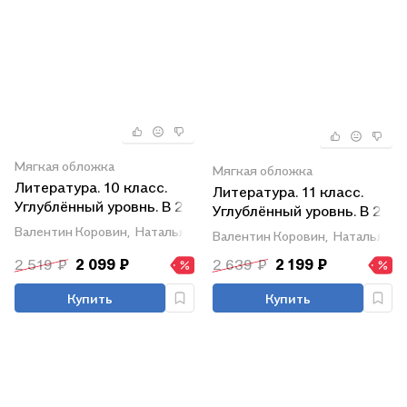
Мягкая обложка
Мягкая обложка
Литература. 10 класс.
Литература. 11 класс.
Углублённый уровнь. В 2
Углублённый уровнь. В 2
частях. Часть 2. Учебник
частях. Часть 1. Учебник
Валентин Коровин,
Наталья Вершинина,
Людмила Капитанова
Валентин Коровин,
Наталья Ве
2 519 ₽
2 099 ₽
2 639 ₽
2 199 ₽
Купить
Купить