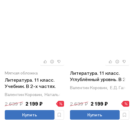
Литература. 11 класс.
Мягкая обложка
Углублённый уровнь. В 2-
Литература. 11 класс.
х частях. Часть 2.
Учебник. В 2-х частях.
Валентин Коровин,
Е.Д. Гальцов
Учебник
Часть 1. Углублённый
Валентин Коровин,
Наталья Вершинина,
Екатерина Дмитриева,
уровень
2 639 ₽
2 199 ₽
2 639 ₽
2 199 ₽
Купить
Купить