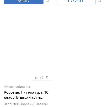
Купить
Похожее
Мягкая обложка
Коровин. Литература. 10
класс. В двух частях.
Часть 1. Учебное
Валентин Коровин,
Наталья Вершинина,
Людмила Капитанова