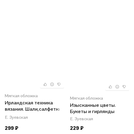
Мягкая обложка
Мягкая обложка
Ирландская техника
Изысканные цветы.
вязания. Шали,салфетки,
Букеты и гирлянды
шарфы, украшения
Е. Зуевская
Е. Зуевская
299 ₽
229 ₽