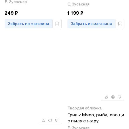
Е. Зуевская
и наливки
Е. Зуевская
249 ₽
1 199 ₽
Забрать из магазина
Забрать из магазина
Твердая обложка
Гриль: Мясо, рыба, овощи
с пылу с жару
Е. Зуевская