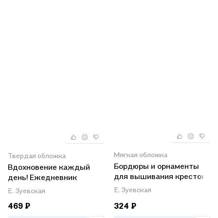
Мягкая обложка
Твердая обложка
Бордюры и орнаменты
Вдохновение каждый
для вышивания крестом
день! Ежедневник
в славянском стиле
творческого человека
Е. Зуевская
Е. Зуевская
469 ₽
324 ₽