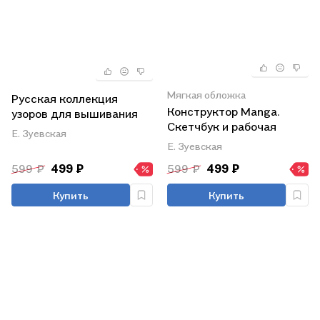
Мягкая обложка
Русская коллекция
Конструктор Manga.
узоров для вышивания
Скетчбук и рабочая
крестом: Более 160
Е. Зуевская
тетрадь под одной
орнаментов и мотивов,
Е. Зуевская
обложкой
восстановленных и
599 ₽
499 ₽
599 ₽
499 ₽
отрисованных на
счетной сетке
Купить
Купить