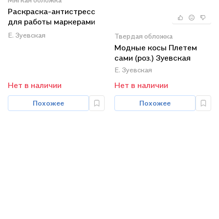
Раскраска-антистресс
для работы маркерами
(обложка со зданием)
Е. Зуевская
Твердая обложка
Модные косы Плетем
сами (роз.) Зуевская
Е. Зуевская
Нет в наличии
Нет в наличии
Похожее
Похожее