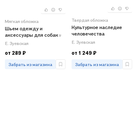
Твердая обложка
Мягкая обложка
Культурное наследие
Шьем одежду и
человечества
аксессуары для собак и
Литература Музыка
кошек
Е. Зуевская
Е. Зуевская
Искусство (Зуевская)
от 289 ₽
от 1 249 ₽
Забрать из магазина
Забрать из магазина