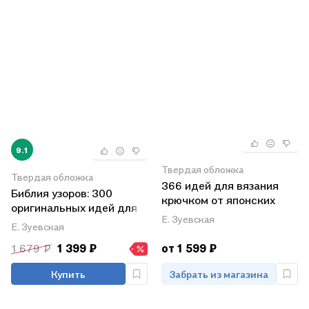
9.1
Твердая обложка
Твердая обложка
366 идей для вязания
Библия узоров: 300
крючком от японских
оригинальных идей для
дизайнеров (сиреневая)
Е. Зуевская
вязания спицами
Е. Зуевская
1 679 ₽
1 399 ₽
от 1 599 ₽
Купить
Забрать из магазина