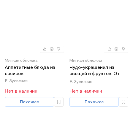
Мягкая обложка
Мягкая обложка
Аппетитные блюда из
Чудо-украшения из
сосисок
овощей и фруктов. От
простого к сложному /
Е. Зуевская
Е. Зуевская
(мягк). Зуевская Е.
Нет в наличии
Нет в наличии
(Контэнт копирайт)
Похожее
Похожее