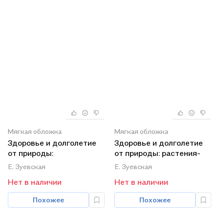
Мягкая обложка
Мягкая обложка
Здоровье и долголетие
Здоровье и долголетие
от природы:
от природы: растения-
целительные травяные
антибиотики
Е. Зуевская
Е. Зуевская
настои и отвары
Нет в наличии
Нет в наличии
Похожее
Похожее