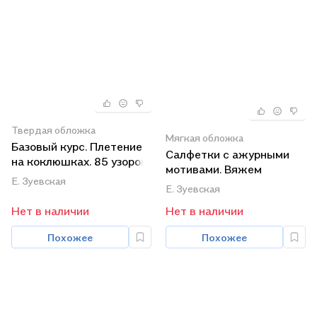
Твердая обложка
Мягкая обложка
Базовый курс. Плетение
Салфетки с ажурными
на коклюшках. 85 узоров
мотивами. Вяжем
с пошаговыми
Е. Зуевская
крючком
Е. Зуевская
описаниями и схемами
Нет в наличии
Нет в наличии
Похожее
Похожее