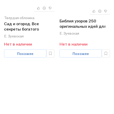
Твердая обложка
Библия узоров 250
Сад и огород. Все
оригинальных идей для
секреты богатого
вязания крючком
Е. Зуевская
урожая
Е. Зуевская
(коричневая)
Нет в наличии
Нет в наличии
Похожее
Похожее