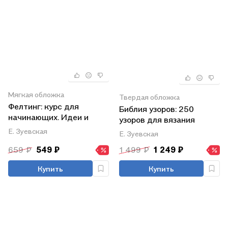
Мягкая обложка
Твердая обложка
Фелтинг: курс для
Библия узоров: 250
начинающих. Идеи и
узоров для вязания
проекты
крючком
Е. Зуевская
Е. Зуевская
659 ₽
549 ₽
1 499 ₽
1 249 ₽
Купить
Купить