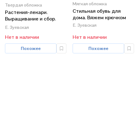
Мягкая обложка
Твердая обложка
Стильная обувь для
Растения-лекари.
дома. Вяжем крючком
Выращивание и сбор.
Кулинарные рецепты.
Е. Зуевская
Е. Зуевская
Средства для снятия
Нет в наличии
Нет в наличии
боли
Похожее
Похожее