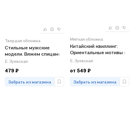
Мягкая обложка
Твердая обложка
Китайский квиллинг:
Стильные мужские
Ориентальные мотивы из
модели. Вяжем спицами
бумажных лент
Е. Зуевская
Е. Зуевская
479 ₽
от 549 ₽
Забрать из магазина
Забрать из магазина