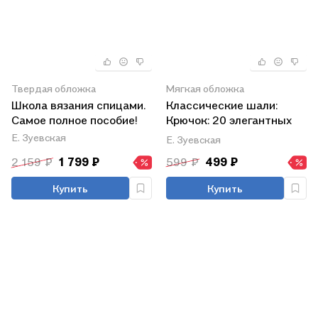
Твердая обложка
Мягкая обложка
Школа вязания спицами.
Классические шали:
Самое полное пособие!
Крючок: 20 элегантных
моделей с ажурами,
Е. Зуевская
Е. Зуевская
филе, зигзагами,
2 159 ₽
1 799 ₽
599 ₽
499 ₽
ракушками и попкорнами
Купить
Купить