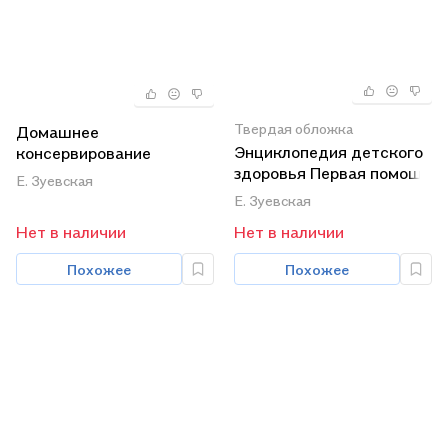
Твердая обложка
Домашнее
Энциклопедия детского
консервирование
здоровья Первая помощь
Лучшие рецепты
Е. Зуевская
и уход за ребенком
Е. Зуевская
Нет в наличии
Нет в наличии
Похожее
Похожее