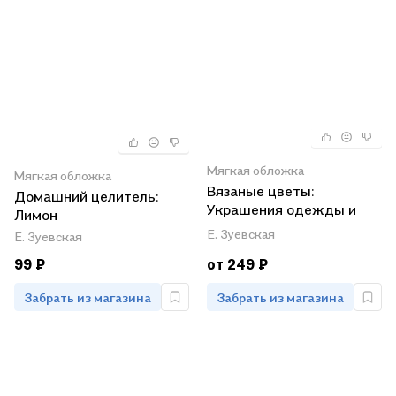
Мягкая обложка
Мягкая обложка
Вязаные цветы:
Домашний целитель:
Украшения одежды и
Лимон
интерьера. Спицы
Е. Зуевская
Е. Зуевская
99 ₽
от 249 ₽
Забрать из магазина
Забрать из магазина