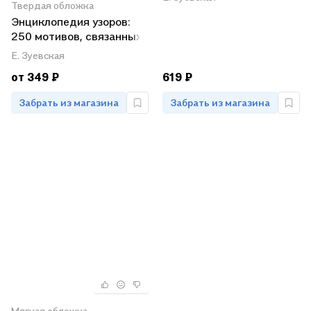
Твердая обложка
Энциклопедия узоров:
250 мотивов, связанных
крючком
Е. Зуевская
от 349 ₽
619 ₽
Забрать из магазина
Забрать из магазина
Мягкая обложка