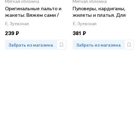
Мягкая обложка
Мягкая обложка
Оригинальные пальто и
Пуловеры, кардиганы,
жакеты: Вяжем сами /
жилеты и платья. Для
(мягк). Зуевская Е.
детей от 2 до 10 лет
Е. Зуевская
Е. Зуевская
(Контэнт копирайт)
239 ₽
381 ₽
Забрать из магазина
Забрать из магазина