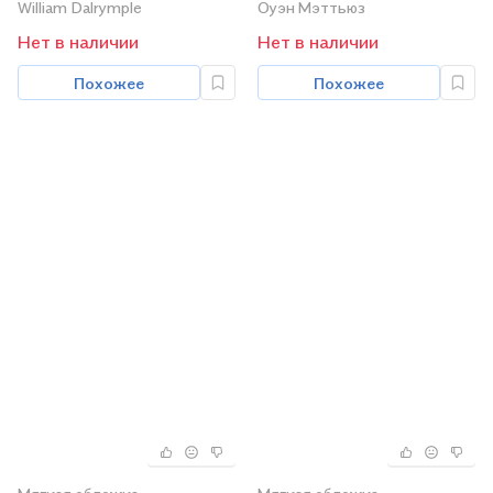
India Company
Master Agent
William Dalrymple
Оуэн Мэттьюз
Нет в наличии
Нет в наличии
Похожее
Похожее