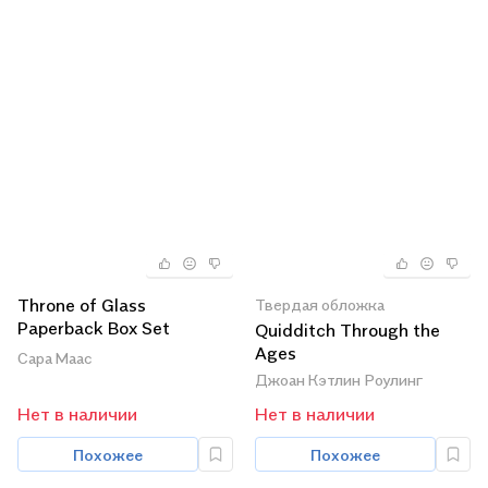
Throne of Glass
Твердая обложка
Paperback Box Set
Quidditch Through the
(комплект из 8 книг)
Ages
Сара Маас
Джоан Кэтлин Роулинг
Нет в наличии
Нет в наличии
Похожее
Похожее