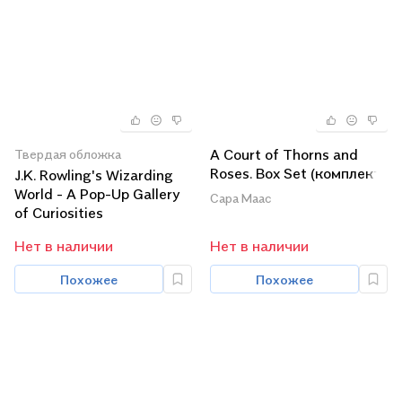
A Court of Thorns and
Твердая обложка
Roses. Box Set (комплект
J.K. Rowling's Wizarding
из 4 книг)
World - A Pop-Up Gallery
Сара Маас
of Curiosities
Нет в наличии
Нет в наличии
Похожее
Похожее