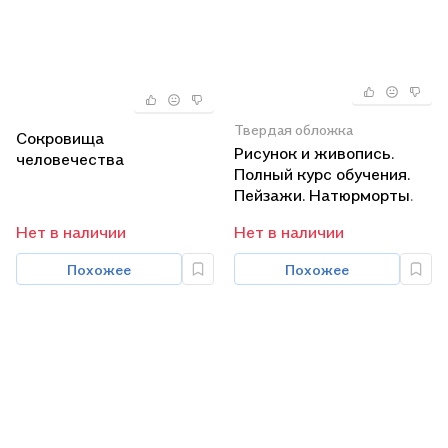
Твердая обложка
Сокровища
Рисунок и живопись.
человечества
Полный курс обучения.
Пейзажи. Натюрморты.
Зарисовки. Коллажи.
Нет в наличии
Нет в наличии
Портреты. Обнаженная
натура. Жанровые сцены
Похожее
Похожее