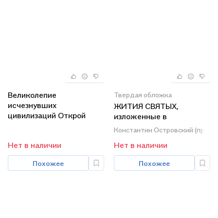
Великолепие
Твердая обложка
исчезнувших
ЖИТИЯ СВЯТЫХ,
цивилизаций Открой
изложенные в
тайну
сокращении по
Константин Островский (прото
святителю Димитрию
Нет в наличии
Нет в наличии
Ростовскому.
Православное семейное
Похожее
Похожее
чтение.