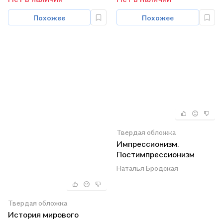
Похожее
Похожее
Твердая обложка
Импрессионизм.
Постимпрессионизм
(комплект из 2-х книг)
Наталья Бродская
Твердая обложка
История мирового