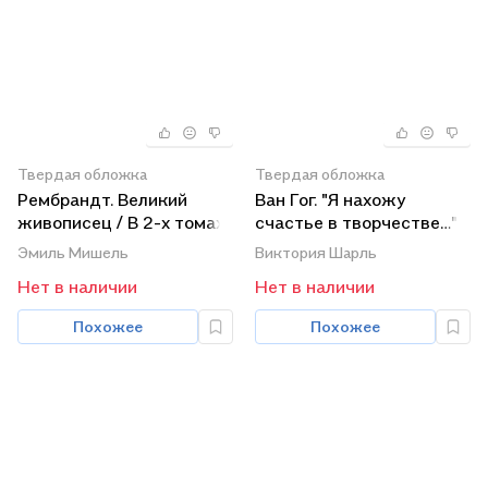
Твердая обложка
Твердая обложка
Рембрандт. Великий
Ван Гог. "Я нахожу
живописец / В 2-х томах.
счастье в творчестве…" /
Том 1 (футляр) (супер).
В 2-х томах. Том 1
Эмиль Мишель
Виктория Шарль
Мишель Э. (БММ)
(футляр) (супер). Шарль
Нет в наличии
Нет в наличии
В. (БММ)
Похожее
Похожее