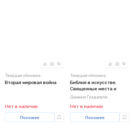
Твердая обложка
Твердая обложка
Вторая мировая война
Библия в искусстве.
Священные места и
сюжеты из Ветхого и
Джанни Гуадалупи
Нового Заветов
Нет в наличии
Нет в наличии
Похожее
Похожее