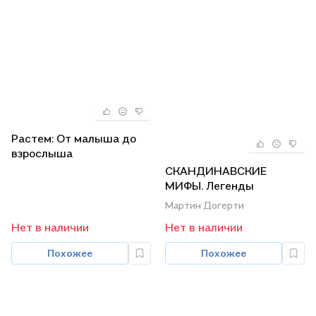
Растем: От малыша до
взрослыша
СКАНДИНАВСКИЕ
МИФЫ. Легенды
викингов о героях и богах
Мартин Догерти
Нет в наличии
Нет в наличии
Похожее
Похожее