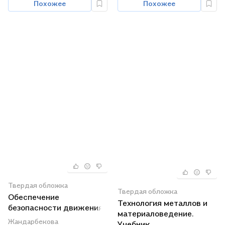
Похожее
Похожее
Твердая обложка
Твердая обложка
Обеспечение
Технология металлов и
безопасности движения
материаловедение.
на транспорте. Учебное
Жандарбекова
Учебник