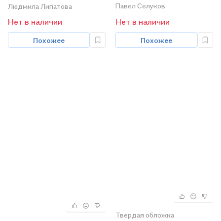
диагностика,
Павел Селуков
Людмила Липатова
дифференциальный
Нет в наличии
Нет в наличии
диагноз, принципы
терапии. Эпилептический
Похожее
Похожее
статус. Учебное пособие
для клинических
ординаторов,
обучающихся по
специальности
"Неврология", врачей-
неврологов
Твердая обложка