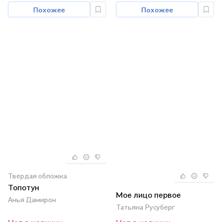
Похожее
Похожее
Твердая обложка
Топотун
Мое лицо первое
Анья Дамирон
Татьяна Русуберг