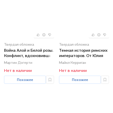
Твердая обложка
Твердая обложка
Война Алой и Белой розы.
Темная история римских
Конфликт, вдохновивший
императоров. От Юлия
создателей "Игры
Цезаря до падения Рима
Мартин Догерти
Майкл Керриган
престолов"
Нет в наличии
Нет в наличии
Похожее
Похожее