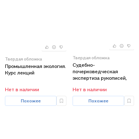
Твердая обложка
Твердая обложка
Судебно-
Промышленная экология.
почерковедческая
Курс лекций
экспертиза рукописей,
выполненных на
Нет в наличии
Нет в наличии
казахском языке.
Учебник
Похожее
Похожее