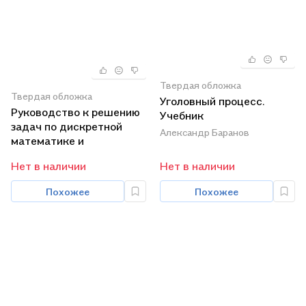
Твердая обложка
Твердая обложка
Уголовный процесс.
Руководство к решению
Учебник
задач по дискретной
Александр Баранов
математике и
математической логике.
Нет в наличии
Нет в наличии
Часть IІ. Учебное пособие
Похожее
Похожее