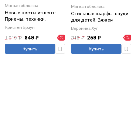
Мягкая обложка
Мягкая обложка
Новые цветы из лент:
Стильные шарфы-скуди
Приемы, техники,
для детей. Вяжем
мастер-классы
спицами
Кристен Браун
Вероника Хуг
1 019 ₽
849 ₽
316 ₽
259 ₽
Купить
Купить