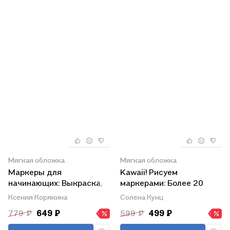
Мягкая обложка
Мягкая обложка
Маркеры для
Kawaii! Рисуем
начинающих: Выкраска,
маркерами: Более 20
градиенты, текстуры,
милых образов!
Ксения Корякина
Солена Кунц
страницы для
779 ₽
649 ₽
599 ₽
499 ₽
самостоятельной
работы. Авторское