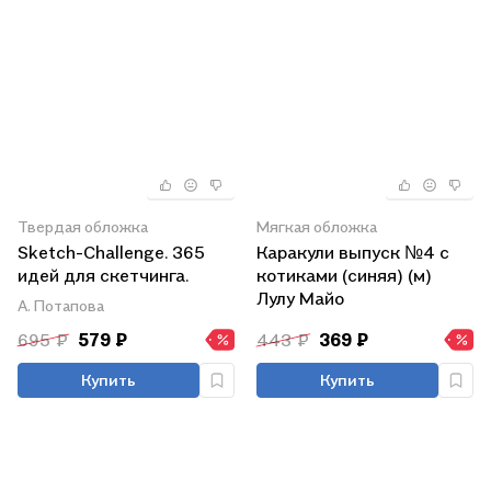
Твердая обложка
Мягкая обложка
Sketch-Challenge. 365
Каракули выпуск №4 с
идей для скетчинга.
котиками (синяя) (м)
Рисуй каждый день!
Лулу Майо
А. Потапова
Новый уровень
695 ₽
579 ₽
443 ₽
369 ₽
Купить
Купить