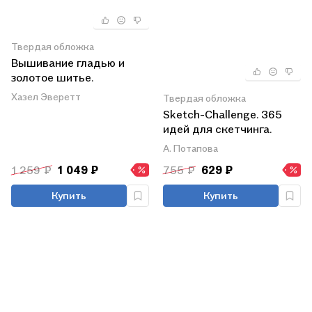
Твердая обложка
Вышивание гладью и
золотое шитье.
Портреты природы
Хазел Эверетт
Твердая обложка
Sketch-Challenge. 365
идей для скетчинга.
Рисуй каждый день!
А. Потапова
Новый уровень
1 259 ₽
1 049 ₽
755 ₽
629 ₽
Купить
Купить