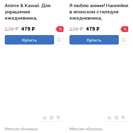
Anime & Kawaii. Для
Я люблю аниме! Наклейки
украшения
в японском стиледля
ежедневника,
ежедневника,
смартфона или ноутбука!
смартфона или ноутбука!
575 ₽
479 ₽
575 ₽
479 ₽
Более 600 няшных
Более 600 наклеек!
стикеров!
Купить
Купить
Мягкая обложка
Мягкая обложка