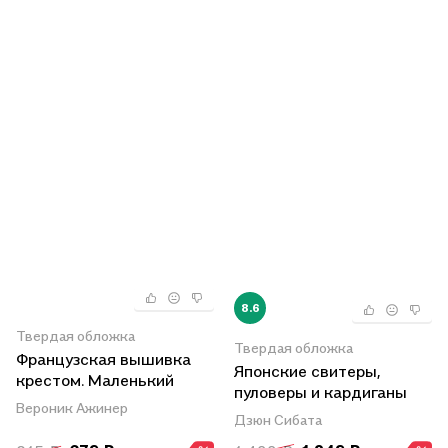
8.6
Твердая обложка
Твердая обложка
Французская вышивка
Японские свитеры,
крестом. Маленький
пуловеры и кардиганы
принц. 30 удивительных
Вероник Ажинер
без швов
Дзюн Сибата
дизайнов Вероник
Ажинер