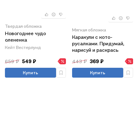
Твердая обложка
Мягкая обложка
Новогоднее чудо
Каракули с кото-
олененка
русалками. Придумай,
Кейт Вестерлунд
нарисуй и раскрась
морских коньков, китов,
659 ₽
549 ₽
443 ₽
369 ₽
медузок и прочую милоту
Купить
Купить