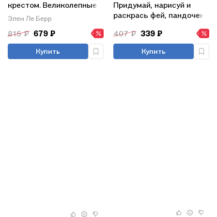
крестом. Великолепные
Придумай, нарисуй и
цветы и птицы Элен ле
раскрась фей, пандочек,
Элен Ле Берр
Берр. 20 крупных схем
котиков и прочую милоту
815 ₽
679 ₽
407 ₽
339 ₽
Купить
Купить