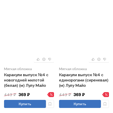
Мягкая обложка
Мягкая обложка
Каракули выпуск №4 с
Каракули выпуск №4 с
новогодней милотой
единорогами (сиреневая)
(белая) (м) Лулу Майо
(м) Лулу Майо
443 ₽
369 ₽
443 ₽
369 ₽
Купить
Купить