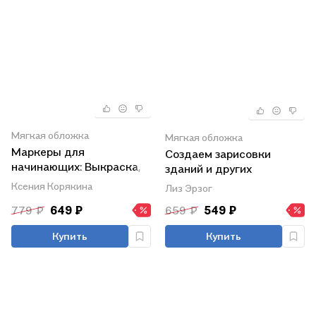
Мягкая обложка
Мягкая обложка
Маркеры для
Создаем зарисовки
начинающих: Выкраска,
зданий и других
градиенты, текстуры,
сооружений шаг за
Ксения Корякина
Лиз Эрзог
страницы для
шагом: 50 проектов с
779 ₽
649 ₽
659 ₽
549 ₽
самостоятельной
подробными
работы. Авторское
объяснениями и
Купить
Купить
пособие
рисунками + чистые
страницы для рисования