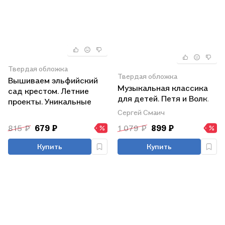
Твердая обложка
Твердая обложка
Вышиваем эльфийский
Музыкальная классика
сад крестом. Летние
для детей. Петя и Волк.
проекты. Уникальные
Симфоническая сказка
схемы для вышивания от
Сергей Смаич
Сергея Сергеевича
Даниелы Дрешер
815 ₽
679 ₽
1 079 ₽
899 ₽
Прокофьева (+CD)
Купить
Купить