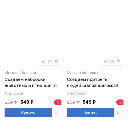
Мягкая обложка
Мягкая обложка
Создаем наброски
Создаем портреты
животных и птиц шаг за
людей шаг за шагом: 50
шагом: 50 проектов с
проектов с подробными
Лиз Эрзог
Лиз Эрзог
подробными
объяснениями и
659 ₽
549 ₽
659 ₽
549 ₽
объяснениями и
рисунками + чистые
рисунками + чистые
страницы для рисования
Купить
Купить
страницы для рисования