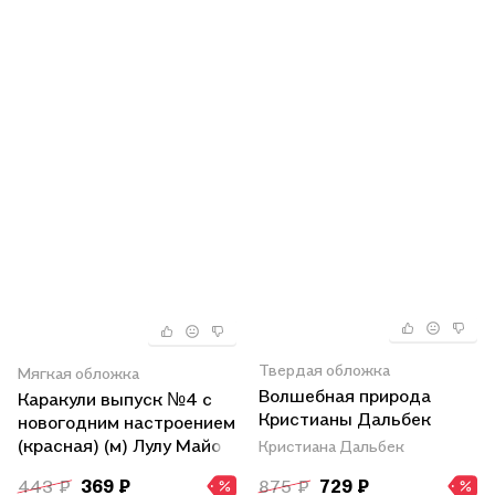
Твердая обложка
Мягкая обложка
Волшебная природа
Каракули выпуск №4 с
Кристианы Дальбек
новогодним настроением
(красная) (м) Лулу Майо
Кристиана Дальбек
443 ₽
369 ₽
875 ₽
729 ₽