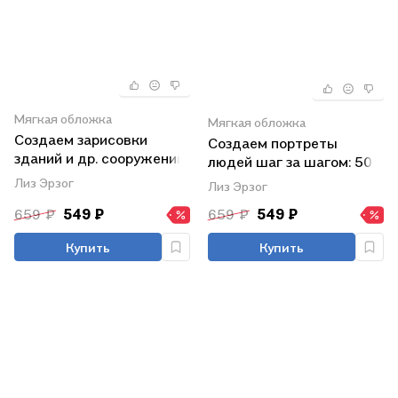
Мягкая обложка
Мягкая обложка
Создаем зарисовки
Создаем портреты
зданий и др. сооружений
людей шаг за шагом: 50
шаг за шагом: 50
проектов с подробными
Лиз Эрзог
Лиз Эрзог
проектов с подробными
объяснениями и
659 ₽
549 ₽
659 ₽
549 ₽
объяснениями и
рисунками + чистые
рисунками + чистые
страницы для рисования
Купить
Купить
страницы для рисования