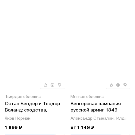
Твердая обложка
Мягкая обложка
Остап Бендер и Теодор
Венгерская кампания
Воланд: сходства,
русской армии 1849
различия, прототипы
года. Диалог о проблемах
Яков Корман
Александр Стыкалин,
Илдико 
и исследованиях
1 899 ₽
от 1 149 ₽