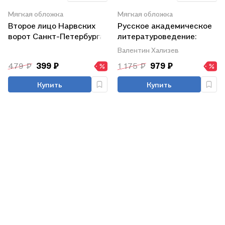
Мягкая обложка
Мягкая обложка
Второе лицо Нарвских
Русское академическое
ворот Санкт-Петербурга
литературоведение:
История и методология
Валентин Хализев
(1900–1960-е годы):
479 ₽
399 ₽
1 175 ₽
979 ₽
Учебное пособие
Купить
Купить