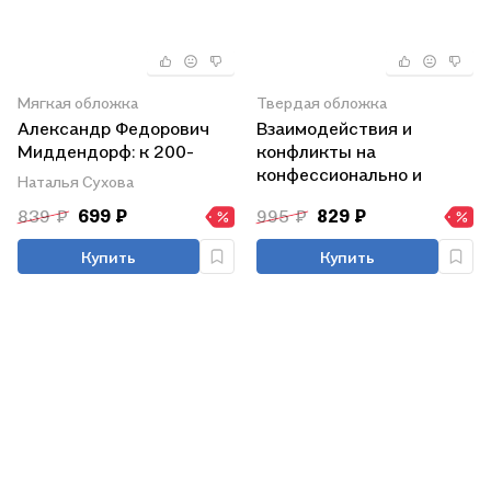
Мягкая обложка
Твердая обложка
Александр Федорович
Взаимодействия и
Миддендорф: к 200-
конфликты на
летию со дня рождения.
конфессионально и
Наталья Сухова
Изд. 2-е, перераб. и доп.
этнических смешанных
839 ₽
699 ₽
995 ₽
829 ₽
территориях
Центральной и Восто
Купить
Купить