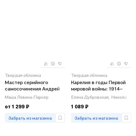
Твердая обложка
Твердая обложка
Мастер серийного
Карелия в годы Первой
самосочинения Андрей
мировой войны: 1914–
Белый. Современная
1918
Маша Левина-Паркер
Елена Дубровская,
Николай Ко
русистика, том 6
от 1 299 ₽
1 089 ₽
Забрать из магазина
Забрать из магазина