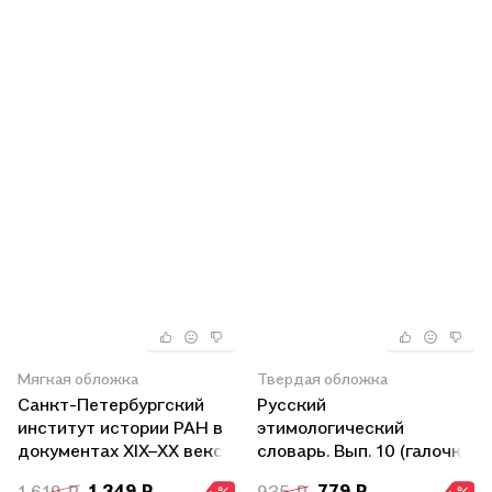
Мягкая обложка
Твердая обложка
Санкт-Петербургский
Русский
институт истории РАН в
этимологический
документах XIX–XX веков
словарь. Вып. 10 (галочка
I — глыча).
1 619 ₽
1 349 ₽
935 ₽
779 ₽