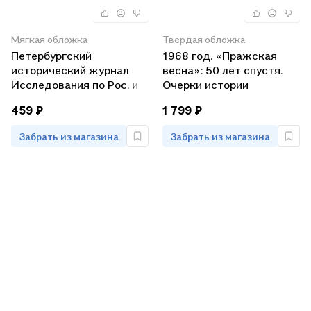
Мягкая обложка
Твердая обложка
Петербургский
1968 год. «Пражская
исторический журнал
весна»: 50 лет спустя.
Исследования по Рос. и
Очерки истории
всеоб. истории 4/2020
459 ₽
1 799 ₽
(м)
Забрать из магазина
Забрать из магазина