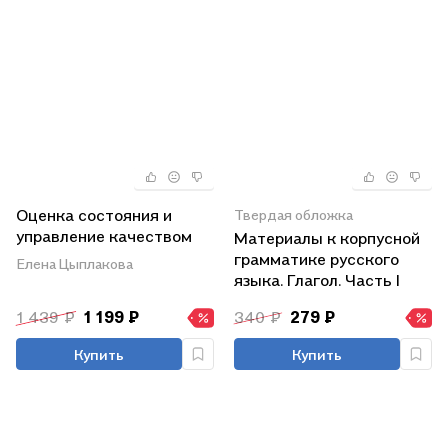
Оценка состояния и
Твердая обложка
управление качеством
Материалы к корпусной
атмосферно
грамматике русского
Елена Цыплакова
языка. Глагол. Часть I
1 439 ₽
1 199 ₽
340 ₽
279 ₽
Купить
Купить