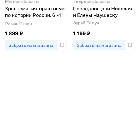
Мягкая обложка
Твердая обложка
Хрестоматия-практикум
Последние дни Николая
по истории России. 6 -11
и Елены Чаушеску
класс
Зураб Тодуа
Роман Пазин
1 899 ₽
1 199 ₽
Забрать из магазина
Забрать из магазина