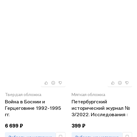
Твердая обложка
Мягкая обложка
Война в Боснии и
Петербургский
Герцеговине 1992-1995
исторический журнал №
гг.
3/2022. Исследования по
российской и всеобщей
6 699 ₽
399 ₽
истории