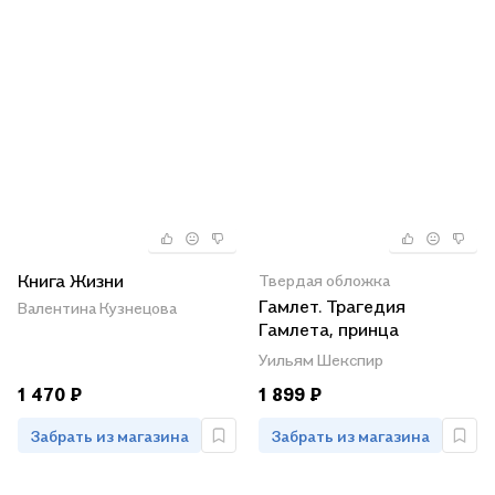
Книга Жизни
Твердая обложка
Гамлет. Трагедия
Валентина Кузнецова
Гамлета, принца
Датского
Уильям Шекспир
1 470 ₽
1 899 ₽
Забрать из магазина
Забрать из магазина