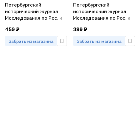
Петербургский
Петербургский
исторический журнал
исторический журнал
Исследования по Рос. и
Исследования по Рос. и
всеобщей истории
всеоб. истории 4/2019
459 ₽
399 ₽
2/2021 (м) Русапов
(м)
Забрать из магазина
Забрать из магазина