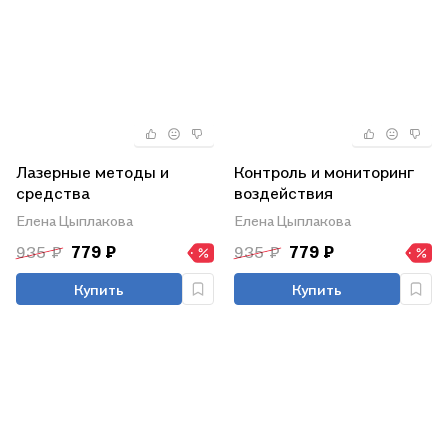
Лазерные методы и
Контроль и мониторинг
средства
воздействия
экологического
стационарных и
Елена Цыплакова
Елена Цыплакова
нестационарных
935 ₽
779 ₽
935 ₽
779 ₽
энергетических
установок на окружающ
Купить
Купить