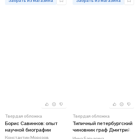
Забрать из магазина
Забрать из магазина
Твердая обложка
Твердая обложка
Борис Савинков: опыт
Типичный петербургский
научной биографии
чиновник граф Дмитрий
Андреевич Толстой
Константин Морозов
Инна Барыкина