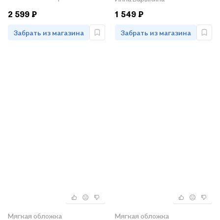
(1823–1889). Опыт
2 599 ₽
1 549 ₽
биографии министра
Забрать из магазина
Забрать из магазина
Мягкая обложка
Мягкая обложка