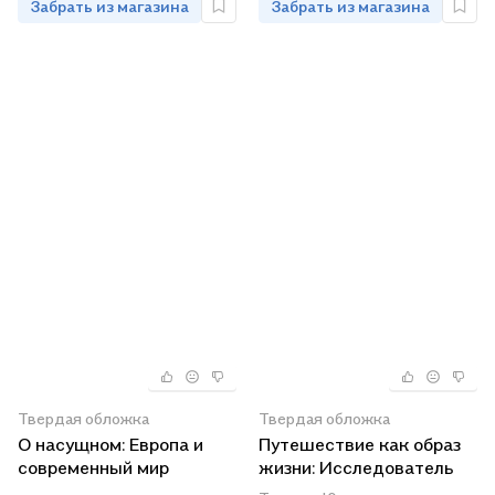
Забрать из магазина
Забрать из магазина
Твердая обложка
Твердая обложка
О насущном: Европа и
Путешествие как образ
современный мир
жизни: Исследователь
Центральной Азии П. К.