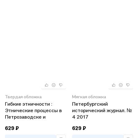
Твердая обложка
Мягкая обложка
Гибкие этничности :
Петербургский
Этнические процессы в
исторический журнал. №
Петрозаводске и
4 2017
Карелии в 2010-е годы
629 ₽
629 ₽