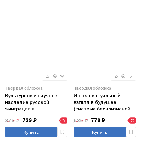
Твердая обложка
Твердая обложка
Культурное и научное
Интеллектуальный
наследие русской
взгляд в будущее
эмиграции в
(система бескризисной
Чехословацкой
ноо-сферной эколого-
875 ₽
729 ₽
935 ₽
779 ₽
республике: документы и
синергетийной деятельн
материалы
Купить
Купить