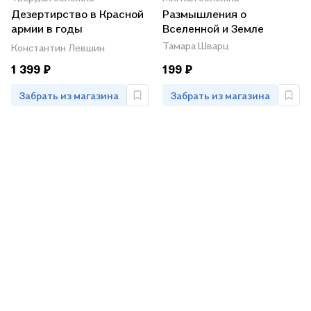
Дезертирство в Красной
Размышления о
армии в годы
Вселенной и Земле
Гражданской войны (по
Тамара Шварц
Константин Левшин
материалам Северо-
1 399 ₽
199 ₽
Запада России)
Забрать из магазина
Забрать из магазина