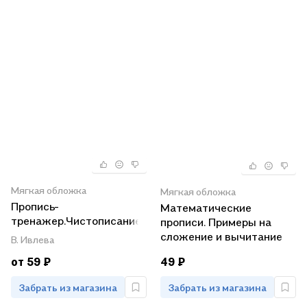
Мягкая обложка
Мягкая обложка
Пропись-
Математические
тренажер.Чистописание.Английский
прописи. Примеры на
алфавит
сложение и вычитание
В. Ивлева
от 59 ₽
49 ₽
Забрать из магазина
Забрать из магазина