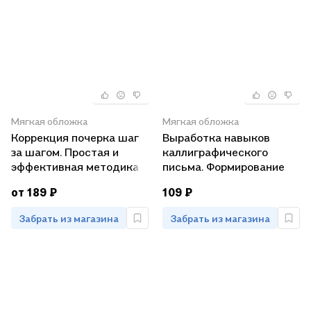
Мягкая обложка
Мягкая обложка
Коррекция почерка шаг
Выработка навыков
за шагом. Простая и
каллиграфического
эффективная методика.
письма. Формирование
Специальная
устойчивого почерка.
от 189 ₽
109 ₽
графическая сетка.
Развитие мелкой
Пошаговое усложнение
моторики
Забрать из магазина
Забрать из магазина
заданий