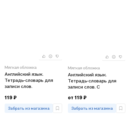
Мягкая обложка
Мягкая обложка
Английский язык.
Английский язык.
Тетрадь-словарь для
Тетрадь-словарь для
записи слов.
записи слов. С
+Вспомогательный
вспомогательными
119 ₽
от 119 ₽
материал
материалами
Забрать из магазина
Забрать из магазина