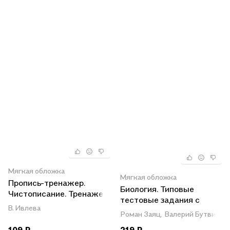
Мягкая обложка
Мягкая обложка
Пропись-тренажер.
Биология. Типовые
Чистописание. Тренажер
тестовые задания с
по исправлению почерка
В. Ивлева
ответами и
Роман Заяц,
Валерий Бутвилов
объяснениями