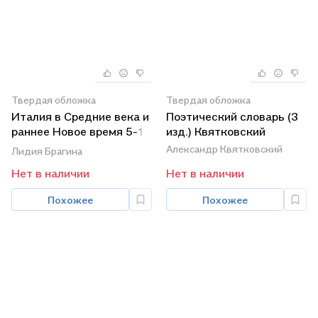
Твердая обложка
Твердая обложка
Италия в Средние века и
Поэтический словарь (3
раннее Новое время 5-17
изд.) Квятковский
вв (м) Брагина
Александр Квятковский
Лидия Брагина
Нет в наличии
Нет в наличии
Похожее
Похожее