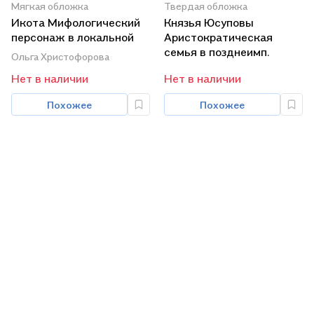
Мягкая обложка
Твердая обложка
Икота Мифологический
Князья Юсуповы
персонаж в локальной
Аристократическая
традиции
семья в позднеимп.
Ольга Христофорова
(мТрадТекстФолТипСем)
России 1890-1916 (м)
Нет в наличии
Нет в наличии
Христофорова
Юдин
Похожее
Похожее