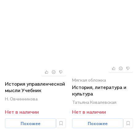
Мягкая обложка
История управленческой
История, литература и
мысли Учебник
культура
(Овчинникова)
Н. Овчинникова
Великобритании Учебник
Татьяна Ковалевская
(2 изд.) (м) Ковалевская
Нет в наличии
Нет в наличии
Похожее
Похожее