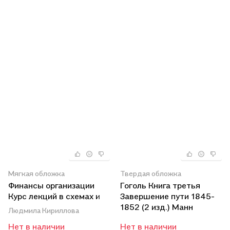
Мягкая обложка
Твердая обложка
Финансы организации
Гоголь Книга третья
Курс лекций в схемах и
Завершение пути 1845-
таблицах (2 изд.) (м)
1852 (2 изд.) Манн
Людмила Кириллова
Кириллова
Нет в наличии
Нет в наличии