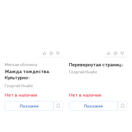
Перевернутая страница
Мягкая обложка
Жажда тождества.
Георгий Кнабе
Культурно-
антропологическая
Георгий Кнабе
идентификация. Вчера.
Нет в наличии
Нет в наличии
Сегодня. Завтра
Похожее
Похожее