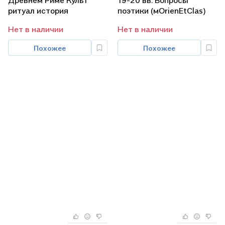
Древнем Риме Культ
19-20 вв. Вопросы
ритуал история
поэтики (мOrienEtClas)
(мOrientaliaEtClas/LХVI)
Скородумова
Нет в наличии
Нет в наличии
Сидорович
Похожее
Похожее