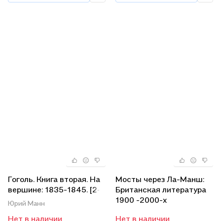
Гоголь. Книга вторая. На
Мосты через Ла-Манш:
вершине: 1835-1845. [2-е
Британская литература
изд. перераб. и доп.]
1900 -2000-х
Юрий Манн
Нет в наличии
Нет в наличии