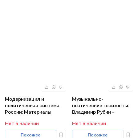
Модернизация и
Музыкально-
политическая система
поэтические горизонты:
России: Материалы
Владимир Рубин -
научной конференции.
композитор философ
Нет в наличии
Нет в наличии
(Гуманизм XXI века)
поэт: Статьи беседы
воспоминания
Похожее
Похожее