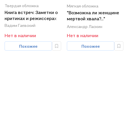
Твердая обложка
Мягкая обложка
Книга встреч: Заметки о
"Возможна ли женщине
критиках и режиссерах
мертвой хвала?..."
Воспоминания и стихи
Вадим Гаевский
Александр Ласкин
О.Ваксель
Нет в наличии
Нет в наличии
Похожее
Похожее