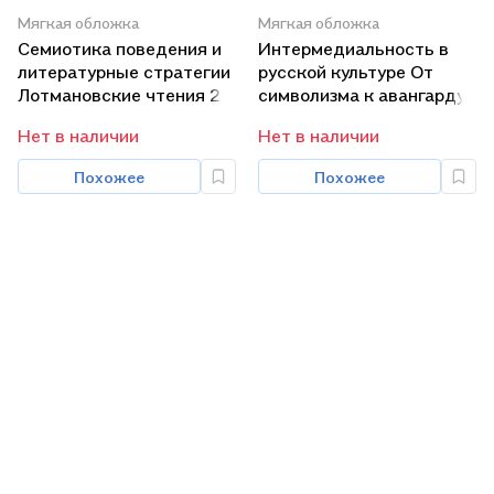
Мягкая обложка
Мягкая обложка
Семиотика поведения и
Интермедиальность в
литературные стратегии
русской культуре От
Лотмановские чтения 22
символизма к авангарду
(мMonumentiaHumanitatisЧТИВГИ)
(мРосРусРос 4) Ханзен-
Нет в наличии
Нет в наличии
Леве
Похожее
Похожее