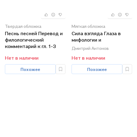
Твердая обложка
Мягкая обложка
Песнь песней Перевод и
Сила взгляда Глаза в
филологический
мифологии и
комментарий к гл. 1-3
иконографии
Дмитрий Антонов
Вып. 53/2
(мТрадТекстФолТипСем)
Нет в наличии
Нет в наличии
(мOrientaliaClassicaТИВКА)
Эйд
Похожее
Похожее