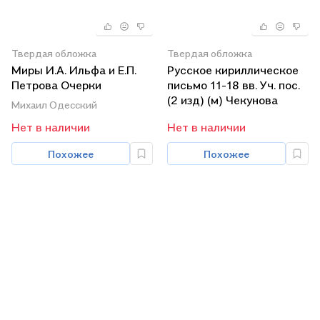
Твердая обложка
Твердая обложка
Миры И.А. Ильфа и Е.П.
Русское кириллическое
Петрова Очерки
письмо 11-18 вв. Уч. пос.
вербализованной
(2 изд) (м) Чекунова
Михаил Одесский
повседневности (м)
Нет в наличии
Нет в наличии
Одесский
Похожее
Похожее