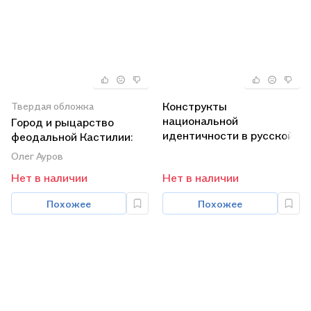
Конструкты
Твердая обложка
национальной
Город и рыцарство
идентичности в русской
феодальной Кастилии:
культуре. Вторая
Сепульведа и Куэльяр в
Олег Ауров
половина XIX столетия -
XIII- середине XIV века
Нет в наличии
Нет в наличии
Серебряный в
Похожее
Похожее