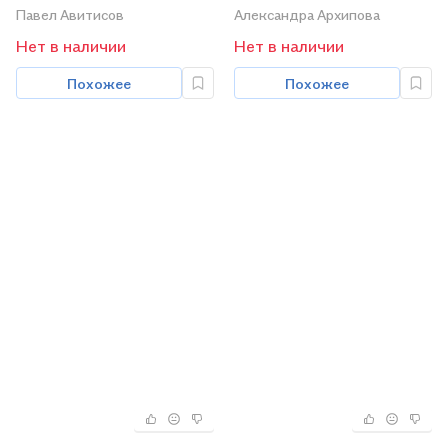
Первая помощь при
Задачи по культурной…
Павел Авитисов
Александра Архипова
чрезвыч. сит. Уч. пос. (м)
Уч. пос. (3 изд)
Нет в наличии
Нет в наличии
Авитисов
(мТрадТекстФолТипСем)
Похожее
Похожее