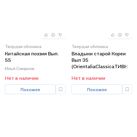
Твердая обложка
Твердая обложка
Китайская поэзия Вып.
Владыки старой Кореи
55
Вып 35
(OrientaliaClassicaТИВКА)
(OrientaliaClassicaТИВКА)
Илья Смирнов
Смирнов
Симбирцева
Нет в наличии
Нет в наличии
Похожее
Похожее