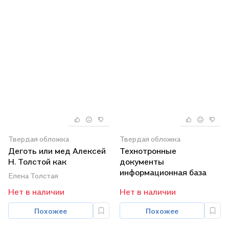
Твердая обложка
Твердая обложка
Деготь или мед Алексей
Технотронные
Н. Толстой как
документы
неизвестный писатель
информационная база
Елена Толстая
1917-1923 (Толстая)
источниковедения и
Нет в наличии
Нет в наличии
архивоведения…
Похожее
Похожее