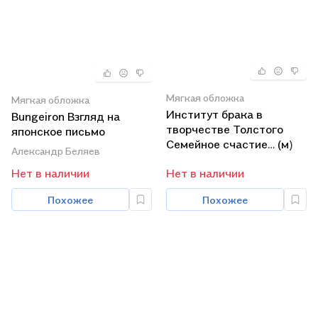
Мягкая обложка
Мягкая обложка
Институт брака в
Bungeiron Взгляд на
творчестве Толстого
японское письмо
Семейное счастие… (м)
(мOrientaliaEtClas/LХVII)
Александр Беляев
Заламбани
Беляев
Нет в наличии
Нет в наличии
Похожее
Похожее