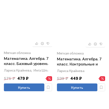
Мягкая обложка
Мягкая обложка
Математика. Алгебра. 7
Математика. Алгебра. 7
класс. Базовый уровень.
класс. Контрольные и
Рабочая тетрадь. В двух
самостоятельные
Лариса Крайнева,
Инга Шлыкова,
Нора Миндюк
Лариса Крайнева
частях. Часть 1
работы. Базовый уровень
575 ₽
479 ₽
539 ₽
449 ₽
Купить
Купить