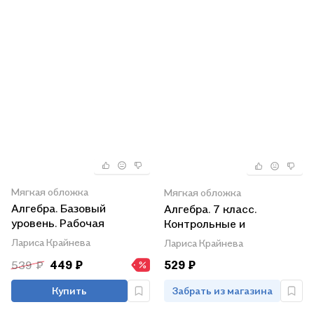
Мягкая обложка
Мягкая обложка
Алгебра. Базовый
Алгебра. 7 класс.
уровень. Рабочая
Контрольные и
тетрадь в 2-х частях.
самостоятельные
Лариса Крайнева
Лариса Крайнева
Часть 2. 7 класс
работы
539 ₽
449 ₽
529 ₽
Купить
Забрать из магазина