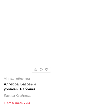
Мягкая обложка
Алгебра. Базовый
уровень. Рабочая
тетрадь в 2-х частях.
Лариса Крайнева
Часть 1. 7 класс
Нет в наличии