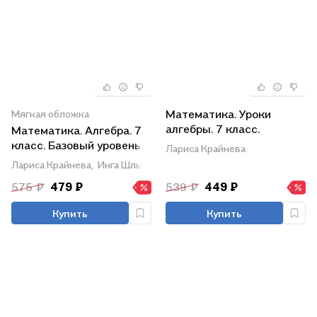
Математика. Уроки
Мягкая обложка
алгебры. 7 класс.
Математика. Алгебра. 7
Базовый уровень.
класс. Базовый уровень.
Лариса Крайнева
Учебное пособие
Рабочая тетрадь. В двух
Лариса Крайнева,
Инга Шлыкова,
Нора Миндюк
частях. Часть 2. Учебное
575 ₽
479 ₽
539 ₽
449 ₽
пособие. ФГОС 2021
Купить
Купить