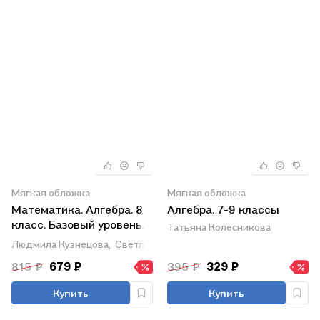
Мягкая обложка
Мягкая обложка
Математика. Алгебра. 8
Алгебра. 7-9 классы
класс. Базовый уровень.
Татьяна Колесникова
Дидактические
Людмила Кузнецова,
Светлана Суворова,
Владимир Жохов,
Нор
материалы. Учебное
815 ₽
679 ₽
395 ₽
329 ₽
пособие. ФГОС 2021
Купить
Купить