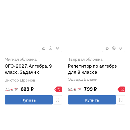
Мягкая обложка
Твердая обложка
ОГЭ-2027. Алгебра. 9
Репетитор по алгебре
класс. Задачи с
для 8 класса
развёрнутым ответом.
Эдуард Балаян
Виктор Дрёмов
Учебно-методическое
755 ₽
629 ₽
959 ₽
799 ₽
пособие
Купить
Купить