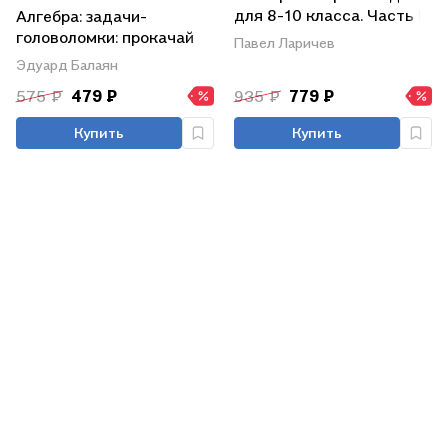
для 8-10 класса. Часть II
Алгебра: задачи-
1958 год
головоломки: прокачай
Павел Ларичев
свои мозги! 7-11 классы:
Эдуард Балаян
профильный уровень
575 ₽
479 ₽
935 ₽
779 ₽
Купить
Купить