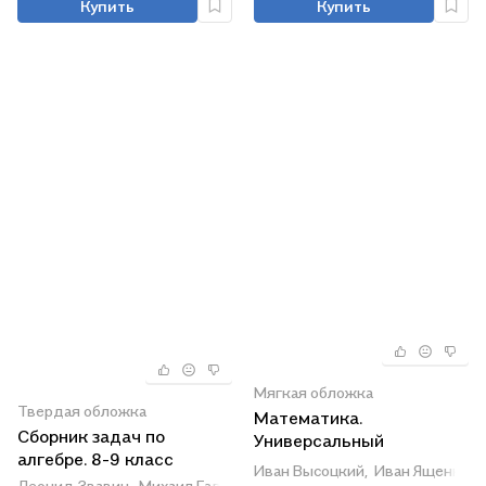
Купить
Купить
Мягкая обложка
Твердая обложка
Математика.
Сборник задач по
Универсальный
алгебре. 8-9 класс
многоуровневый сборник
Иван Высоцкий,
Иван Ященко
Леонид Звавич,
Михаил Галицкий,
Александр Гольдман