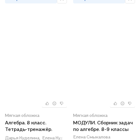
Мягкая обложка
Мягкая обложка
Алгебра. 8 класс.
МОДУЛИ. Сборник задач
Тетрадь-тренажёр.
по алгебре. 8-9 классы
Углублённый уровень
Елена Смыкалова
Дарья Куделина,
Елена Куделина