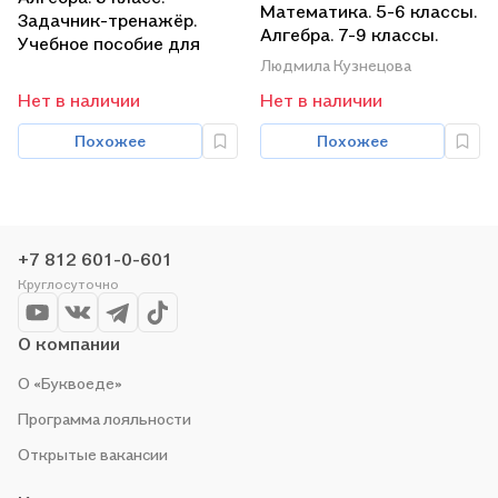
Математика. 5-6 классы.
Задачник-тренажёр.
Алгебра. 7-9 классы.
Учебное пособие для
Планируемые
общеобразовательных
Людмила Кузнецова
результаты. Система
организаций
Нет в наличии
Нет в наличии
заданий
Похожее
Похожее
+7 812 601-0-601
Круглосуточно
О компании
О «Буквоеде»
Программа лояльности
Открытые вакансии