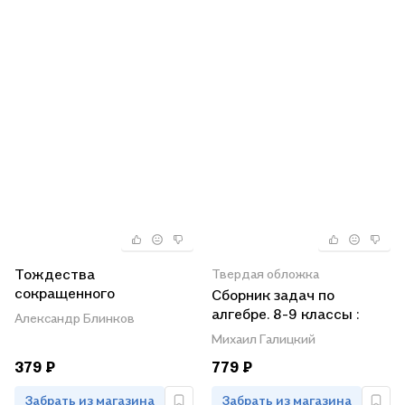
Тождества
Твердая обложка
сокращенного
Сборник задач по
умножения
алгебре. 8-9 классы :
Александр Блинков
учеб. пособие для
Михаил Галицкий
учащихся
379 ₽
779 ₽
общеобразоват.
кчреждений
Забрать из магазина
Забрать из магазина