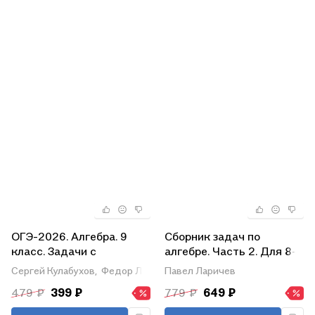
ОГЭ-2026. Алгебра. 9
Сборник задач по
класс. Задачи с
алгебре. Часть 2. Для 8-
развёрнутым ответом
10 классов
Сергей Кулабухов,
Федор Лысенко
Павел Ларичев
479 ₽
399 ₽
779 ₽
649 ₽