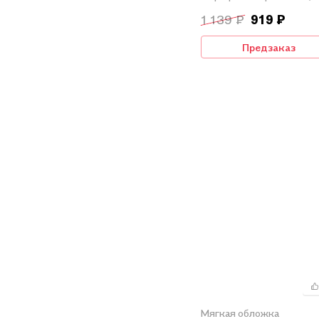
тетрадь (мини)
1 139 ₽
919 ₽
Предзаказ
Мягкая обложка