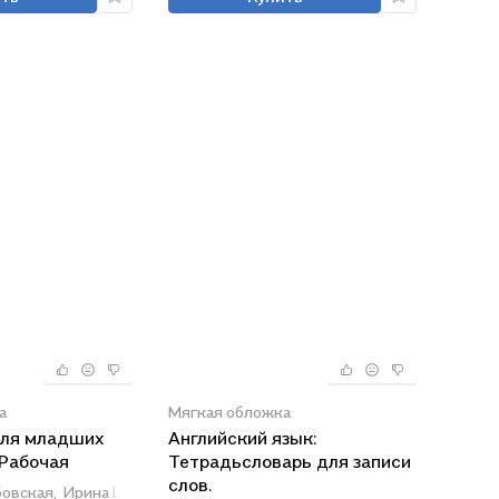
а
Мягкая обложка
для младших
Английский язык:
 Рабочая
Тетрадьсловарь для записи
х частях.
слов.
овская,
Ирина Шишкова