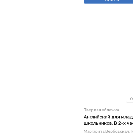
Твердая обложка
Английский для мла
школьников. В 2-х ча
Часть 1. Учебник + Р
Маргарита Вербовская,