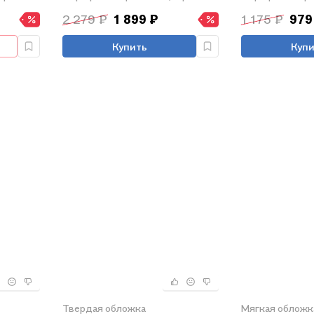
тетрадь, Прописи. Комплект
Комплект
2 279 ₽
1 899 ₽
1 175 ₽
979
Купить
Купи
Твердая обложка
Мягкая обложк