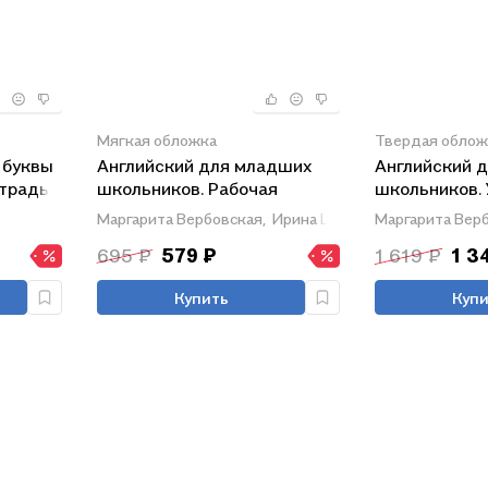
Мягкая обложка
Твердая облож
 буквы
Английский для младших
Английский 
етрадь-
школьников. Рабочая
школьников. 
тетрадь. Часть 1
1
Маргарита Вербовская,
Ирина Шишкова
Маргарита Верб
695 ₽
579 ₽
1 619 ₽
1 3
Купить
Купи