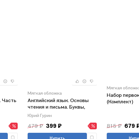
Мягкая обложк
Мягкая обложка
Набор первок
. Часть
Английский язык. Основы
(Комплект)
чтения и письма. Буквы,
звуки и первые слова. 1 год
Юрий Гурин
обучения
479 ₽
399 ₽
815 ₽
679 
Купить
Купи