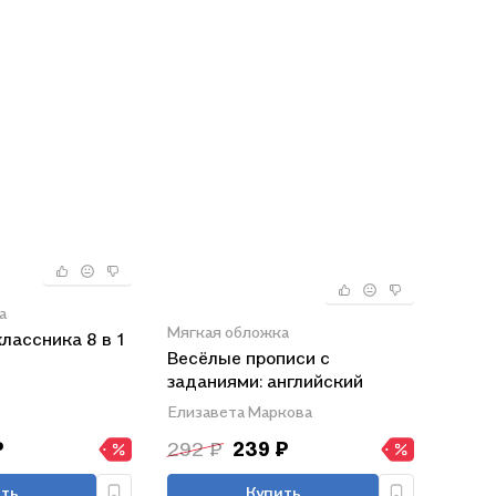
а
Мягкая обложка
лассника 8 в 1
Весёлые прописи с
заданиями: английский
алфавит
Елизавета Маркова
₽
292 ₽
239 ₽
ть
Купить