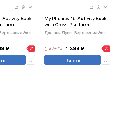
. Activity Book
My Phonics 1b. Activity Book
atform
with Cross-Platform
Application
Вирджиния Эванс
Дженни Дули,
Вирджиния Эванс
99 ₽
1 679 ₽
1 399 ₽
ть
Купить