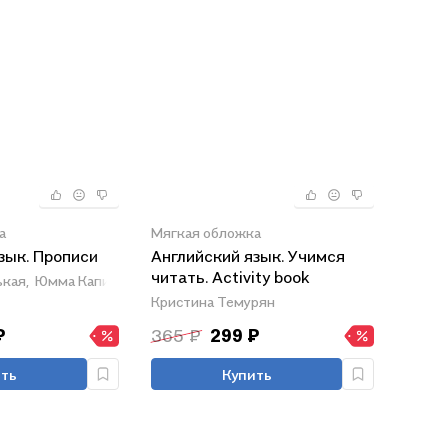
а
Мягкая обложка
зык. Прописи
Английский язык. Учимся
читать. Activity book
ашин
кая,
Юмма Капитонова
Кристина Темурян
₽
365 ₽
299 ₽
ть
Купить