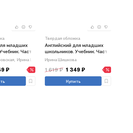
ка
Твердая обложка
для младших
Английский для младших
Учебник. Часть
школьников. Учебник. Часть
2
овская,
Ирина Шишкова
Ирина Шишкова
49 ₽
1 619 ₽
1 349 ₽
ть
Купить