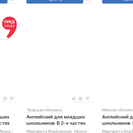
Твердая обложка
Мягкая обложк
дших
Английский для младших
Английский 
стях.
школьников. В 2-х частях.
школьников.
абочая
Часть 1. Учебник, Рабочая
тетрадь. В 2-
Ирина Шишкова
Маргарита Вербовская,
Ирина Шишкова
Маргарита Верб