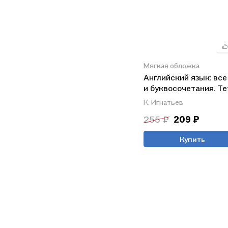
Мягкая обложка
Английский язык: все
и буквосочетания. Т
тренажёр по письму
К. Игнатьев
255 ₽
209 ₽
Купить