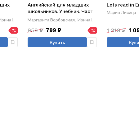
дших
Английский для младших
Lets read in En
школьников. Учебник. Часть
Мария Лисица
ни)
1 (мини)
Ирина Шишкова
Маргарита Вербовская,
Ирина Шишкова
959 ₽
799 ₽
1 319 ₽
1 0
Купить
Купи