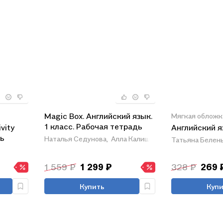
Magic Box. Английский язык.
Мягкая обложк
1 класс. Рабочая тетрадь
vity
Английский я
рь
Наталья Седунова,
Алла Калишевич,
Анатолий Карк
Татьяна Белень
1 559 ₽
1 299 ₽
328 ₽
269 
Купить
Купи