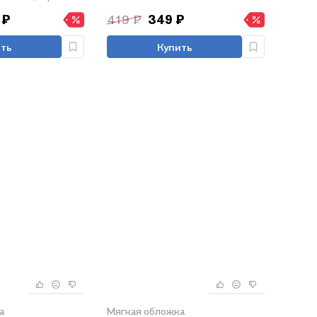
 ₽
419 ₽
349 ₽
ть
Купить
а
Мягкая обложка