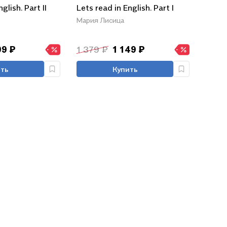
glish. Part II
Lets read in English. Part I
Мария Лисица
99 ₽
1 379 ₽
1 149 ₽
ть
Купить