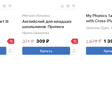
My Phonics 1a
Мягкая обложка
with Cross-Pl
rt III
Английский для младших
Application
школьников. Прописи
Дженни Дули,
Ирина Шишкова
371 ₽
309 ₽
1 679 ₽
1 3
Купить
Купи