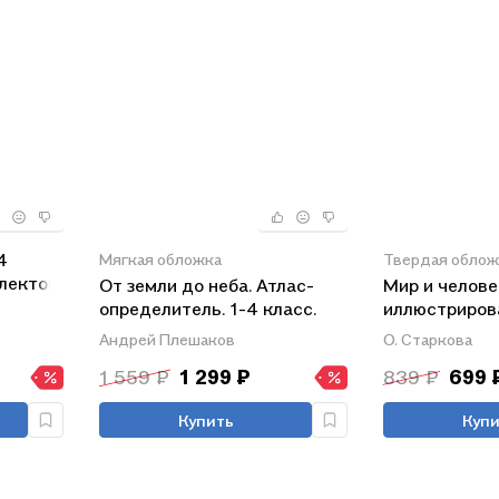
4
Мягкая обложка
Твердая облож
плектом
От земли до неба. Атлас-
Мир и челове
определитель. 1-4 класс.
иллюстриров
ФГОС 2021
географическ
Андрей Плешаков
О. Старкова
новых границ
1 559 ₽
1 299 ₽
839 ₽
699 
Купить
Купи