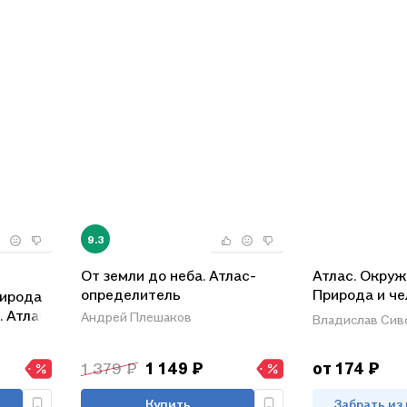
9.3
От земли до неба. Атлас-
Атлас. Окру
определитель
Природа и чел
ирода
/(ФГОС).
. Атлас
Андрей Плешаков
Владислав Сиво
1 379 ₽
1 149 ₽
от 174 ₽
Купить
Забрать из