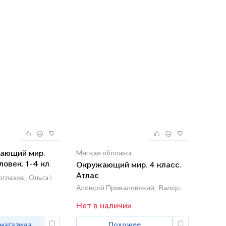
жающий мир.
Мягкая обложка
овек. 1-4 кл.
Окружающий мир. 4 класс.
Атлас
глазов,
Ольга Крылова
Алексей Приваловский,
Валерий Клоков,
Ло
Нет в наличии
 магазина
Похожее