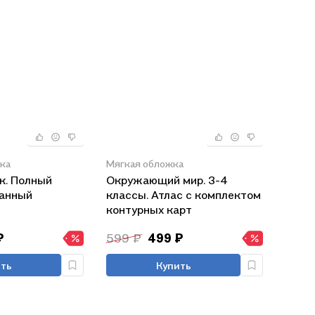
ка
Мягкая обложка
к. Полный
Окружающий мир. 3-4
анный
классы. Атлас с комплектом
ий атлас (в
контурных карт
ах)
₽
599 ₽
499 ₽
ть
Купить