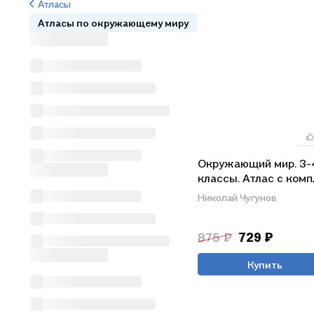
Атласы
Атласы по окружающему миру
Окружающий мир. 3-
классы. Атлас с ком
контурных карт
Николай Чугунов
875 ₽
729 ₽
Купить