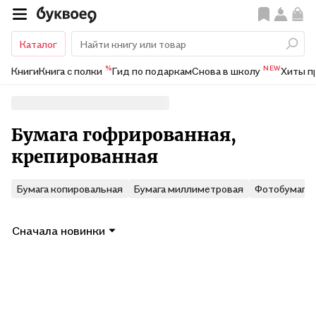
Каталог
%
NEW
Книги
Книга с полки
Гид по подаркам
Снова в школу
Хиты п
Бумага гофрированная,
крепированная
Бумага копировальная
Бумага миллиметровая
Фотобумага
Сначала новинки
Показать ещё