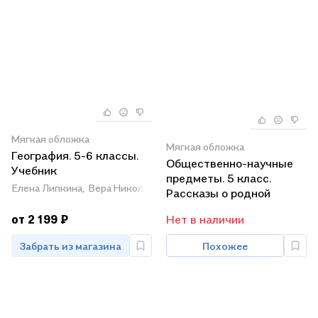
Мягкая обложка
Мягкая обложка
География. 5-6 классы.
Общественно-научные
Учебник
предметы. 5 класс.
Елена Липкина,
Вера Николина,
Александр Алексеев
Рассказы о родной
природе. Учебник для
от 2 199 ₽
Нет в наличии
общеобразовательных
организаций
Забрать из магазина
Похожее