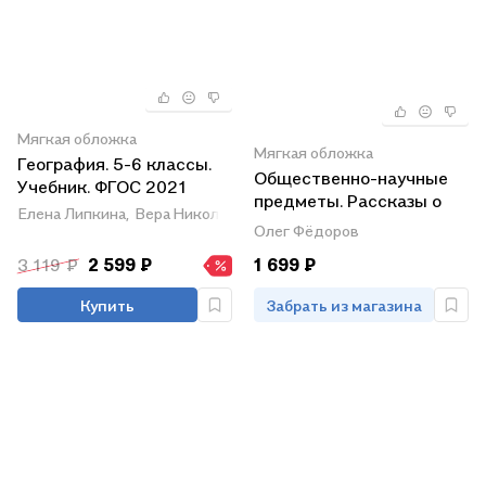
Мягкая обложка
Мягкая обложка
География. 5-6 классы.
Общественно-научные
Учебник. ФГОС 2021
предметы. Рассказы о
Елена Липкина,
Вера Николина,
Александр Алексеев,
Сергей Б
родной природе. 5 класс.
Олег Фёдоров
Учебник
3 119 ₽
2 599 ₽
1 699 ₽
Купить
Забрать из магазина