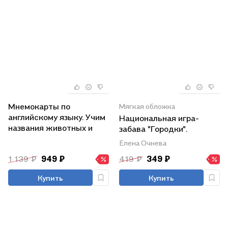
Мнемокарты по
Мягкая обложка
английскому языку. Учим
Национальная игра-
названия животных и
забава "Городки".
растений
Модульная программа
Елена Очнева
для детей 6-7 лет
1 139 ₽
949 ₽
419 ₽
349 ₽
Купить
Купить