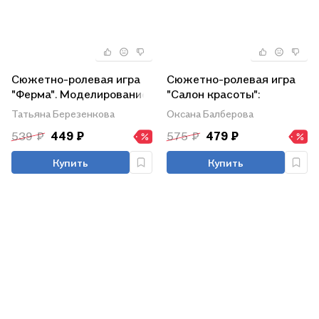
Сюжетно-ролевая игра
Сюжетно-ролевая игра
"Ферма". Моделирование
"Салон красоты":
игрового опыта детей 6-
Моделирование игрового
Татьяна Березенкова
Оксана Балберова
7 лет
опыта детей 5-6 лет
539 ₽
449 ₽
575 ₽
479 ₽
Купить
Купить