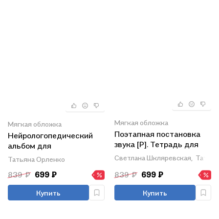
Мягкая обложка
Мягкая обложка
Поэтапная постановка
Нейрологопедический
звука [Р]. Тетрадь для
альбом для
занятий с детьми 5-7 лет
автоматизации звуков Р
Светлана Шкляревская,
Татьян
Татьяна Орленко
и Рь
839 ₽
699 ₽
839 ₽
699 ₽
Купить
Купить