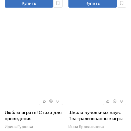
Купить
Купить
Люблю играть! Стихи для
Школа кукольных наук.
проведения
Театрализованные игры
организованных
и упражнения для детей
Ирина Гуркова
Инна Ярославцева
подвижных игр с детьми
4–6 лет