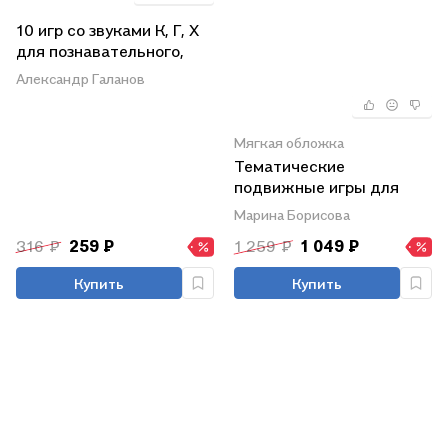
10 игр со звуками К, Г, Х
для познавательного,
речевого и
Александр Галанов
интеллектуального
развития детей 4-10 лет:
комплект из 36
Мягкая обложка
предметных карточек и
Тематические
20 жетонов в коробочке
подвижные игры для
детей от 2 до 7 лет
Марина Борисова
316 ₽
259 ₽
1 259 ₽
1 049 ₽
Купить
Купить