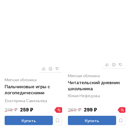
Мягкая обложка
Мягкая обложка
Читательский дневник
Пальчиковые игры с
школьника
логопедическими
Юлия Нефёдова
упражнениями.
Екатерина Савельева
Воспитание и развитие
316 ₽
259 ₽
365 ₽
299 ₽
Купить
Купить