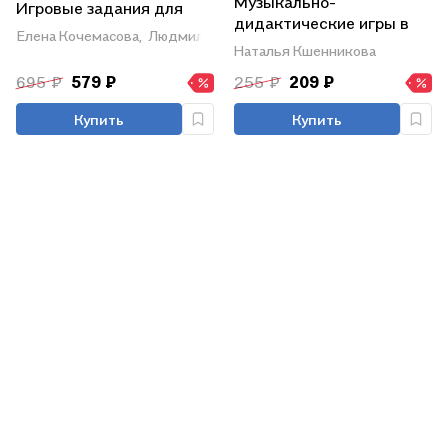
Музыкально-
Игровые задания для
дидактические игры в
дошкольников
Елена Кочемасова,
Людмила Петерсон
образовательной
Наталья Кшенникова
деятельности старших
695 ₽
579 ₽
255 ₽
209 ₽
дошкольников
Купить
Купить