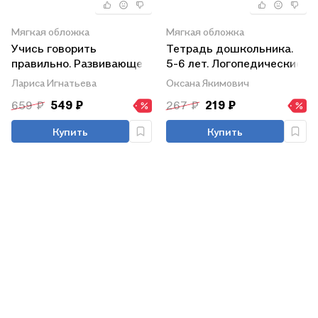
Мягкая обложка
Мягкая обложка
Учись говорить
Тетрадь дошкольника.
правильно. Развивающее
5-6 лет. Логопедические
пособие для детей 4-6
игры и упражнения.
Лариса Игнатьева
Оксана Якимович
лет. В двух частях. Часть
Домашние задания
659 ₽
549 ₽
267 ₽
219 ₽
1. ФГОС ДО. ФОП ДО
Купить
Купить