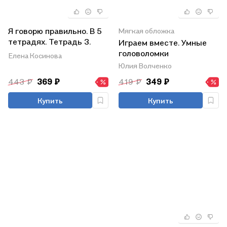
Я говорю правильно. В 5
Мягкая обложка
тетрадях. Тетрадь 3.
Играем вместе. Умные
Домашние и дикие
головоломки
Елена Косинова
животные, птицы, рыбы,
Юлия Волченко
насекомые. 4-7 лет
443 ₽
369 ₽
419 ₽
349 ₽
Купить
Купить