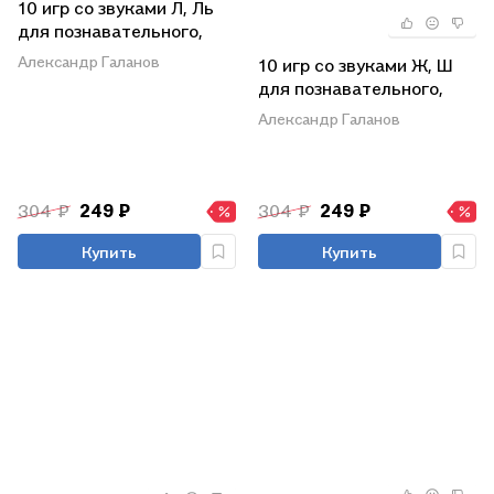
10 игр со звуками Л, Ль
для познавательного,
речевого и
Александр Галанов
10 игр со звуками Ж, Ш
интеллектуального
для познавательного,
развития детей 4-10 лет.
речевого и
Александр Галанов
36 предметных карточек
интеллектуального
и 20 жетонов
развития детей 4-10 лет:
комплект из 36
предметных карточек и
304 ₽
249 ₽
304 ₽
249 ₽
20 жетонов в коробочке
Купить
Купить