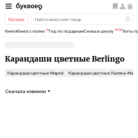
Каталог
%
NEW
Книги
Книга с полки
Гид по подаркам
Снова в школу
Хиты п
Карандаши цветные Berlingo
Карандаши цветные Maped
Карандаши цветные Каляка-Мал
Сначала новинки
Показать ещё