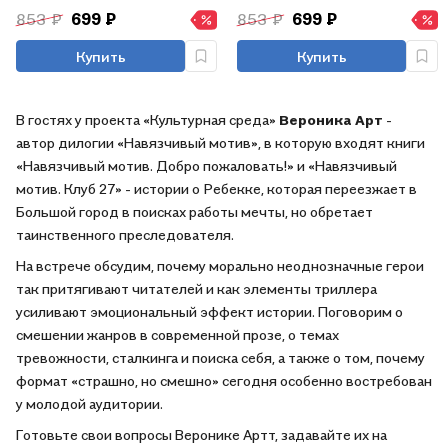
853 ₽
699 ₽
853 ₽
699 ₽
Купить
Купить
В гостях у проекта «Культурная среда»
Вероника Арт
-
автор дилогии «Навязчивый мотив», в которую входят книги
«Навязчивый мотив. Добро пожаловать!» и «Навязчивый
мотив. Клуб 27» - истории о Ребекке, которая переезжает в
Большой город в поисках работы мечты, но обретает
таинственного преследователя.
На встрече обсудим, почему морально неоднозначные герои
так притягивают читателей и как элементы триллера
усиливают эмоциональный эффект истории. Поговорим о
смешении жанров в современной прозе, о темах
тревожности, сталкинга и поиска себя, а также о том, почему
формат «страшно, но смешно» сегодня особенно востребован
у молодой аудитории.
Готовьте свои вопросы Веронике Артт, задавайте их на