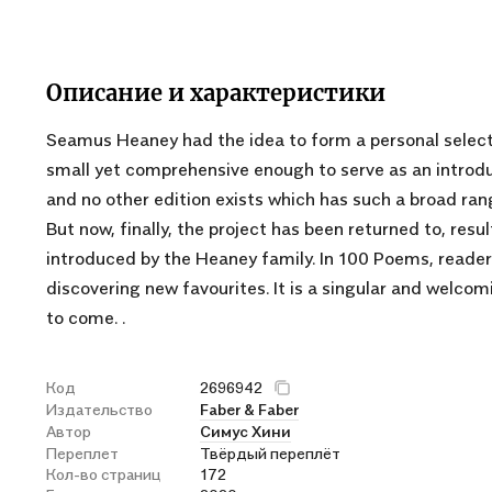
Описание и характеристики
Seamus Heaney had the idea to form a personal selectio
small yet comprehensive enough to serve as an introdu
and no other edition exists which has such a broad range
But now, finally, the project has been returned to, res
introduced by the Heaney family. In 100 Poems, reader
discovering new favourites. It is a singular and welco
to come. .
Код
2696942
Издательство
Faber & Faber
Автор
Симус Хини
Переплет
Твёрдый переплёт
Кол-во страниц
172