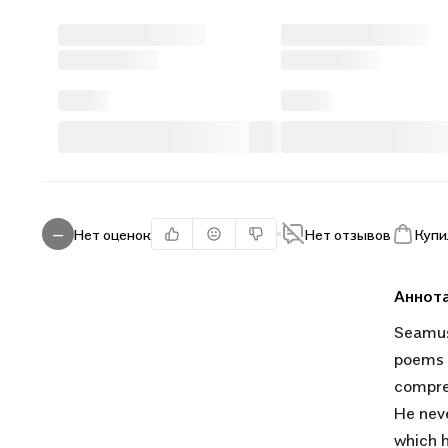
Нет оценок
Нет отзывов
Купи
—
Аннот
Seamus
poems f
compreh
He neve
which h