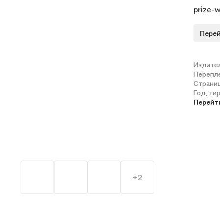
prize-w
returne
Перей
and int
enjoy t
new fav
Издате
Перепл
out far
Страни
Год, ти
Перейт
+2