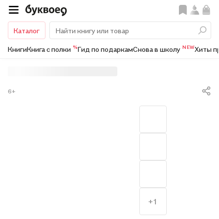
Каталог
%
NEW
Книги
Книга с полки
Гид по подаркам
Снова в школу
Хиты п
6+
+1