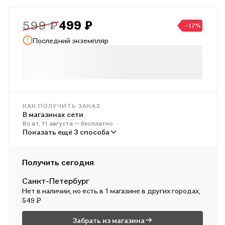
599 ₽
499 ₽
-17%
Последний экземпляр
КАК ПОЛУЧИТЬ ЗАКАЗ
В магазинах сети
Во вт, 11 августа — бесплатно
В пунктах выдачи
Показать ещё 3 способа
В ср, 12 августа — от 242 ₽
Курьером
Получить сегодня
В ср, 12 августа — от 313 ₽
Санкт-Петербург
Почтой России
Нет в наличии, но есть в 1 магазине в других городах,
В чт, 13 августа — от 505 ₽
549 ₽
Забрать из магазина