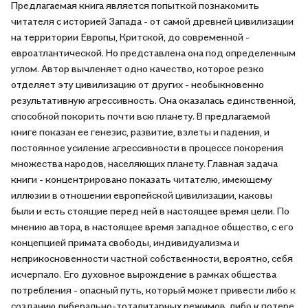
Предлагаемая книга является попыткой познакомить
читателя с историей Запада - от самой древней цивилизации
на территории Европы, Критской, до современной -
евроатлантической. Но представлена она под определенным
углом. Автор вычленяет одно качество, которое резко
отделяет эту цивилизацию от других - необыкновенно
результативную агрессивность. Она оказалась единственной,
способной покорить почти всю планету. В предлагаемой
книге показан ее генезис, развитие, взлеты и падения, и
постоянное усиление агрессивности в процессе покорения
множества народов, населяющих планету. Главная задача
книги - концентрировано показать читателю, имеющему
иллюзии в отношении европейской цивилизации, каковы
были и есть стоящие перед ней в настоящее время цели. По
мнению автора, в настоящее время западное общество, с его
концепцией примата свободы, индивидуализма и
неприкосновенности частной собственности, вероятно, себя
исчерпало. Его духовное вырождение в рамках общества
потребления - опасный путь, который может привести либо к
созданию либерально-тоталитарных режимов, либо к потере