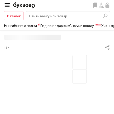
Каталог
%
NEW
Книги
Книга с полки
Гид по подаркам
Снова в школу
Хиты п
16+