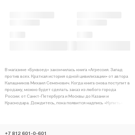
В магазине «Буквоед» закончилась книга «Агрессия. Запад
против всех. Краткая история одной цивилизации» от автора
Калашников Михаил Семенович. Когда книга снова поступит в
продажу, можно будет сделать заказ из любого города
России: от Санкт-Петербурга и Москвы до Казани и
Краснодара. Дождитесь, пока появится надпись «Купить»,
чтобы получить «Агрессия. Запад против всех. Краткая
история одной цивилизации» в магазине сети или заказать
доставку. Мы и сами любим читать, поэтому делаем всё,
чтобы вы могли купить понравившуюся историю по приятной
+7 812 601-0-601