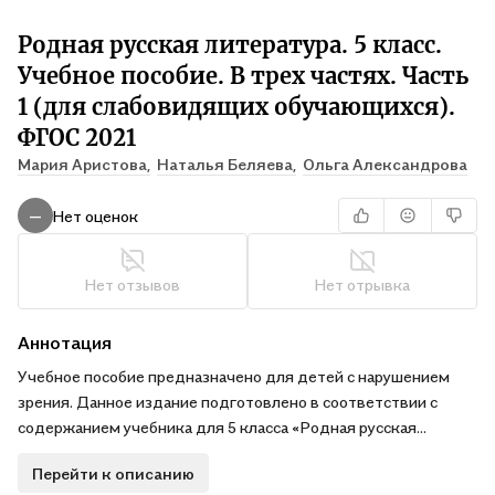
Родная русская литература. 5 класс.
Учебное пособие. В трех частях. Часть
1 (для слабовидящих обучающихся).
ФГОС 2021
Мария Аристова,
Наталья Беляева,
Ольга Александрова
Нет оценок
—
Нет отзывов
Нет отрывка
Аннотация
Учебное пособие предназначено для детей с нарушением
зрения. Данное издание подготовлено в соответствии с
содержанием учебника для 5 класса «Родная русская
литература» О. М. Александровой, М. А. Аристовой, Н. В.
Перейти к описанию
Беляевой и др. [2-е изд., перераб. – М.: Просвещение, 2023] с