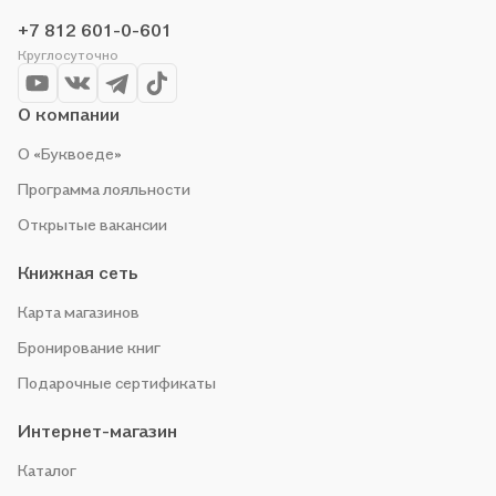
делаем всё, чтобы вы могли купить понравившуюся историю
+7 812 601-0-601
по приятной цене. Например, организуем конкурсы и
Круглосуточно
проводим акции. Оставайтесь с нами, чтобы не упустить
выгоду!
О компании
О «Буквоеде»
Программа лояльности
Открытые вакансии
Книжная сеть
Карта магазинов
Бронирование книг
Подарочные сертификаты
Интернет-магазин
Каталог