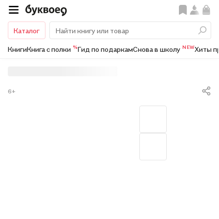
Каталог
%
NEW
Книги
Книга с полки
Гид по подаркам
Снова в школу
Хиты п
6+