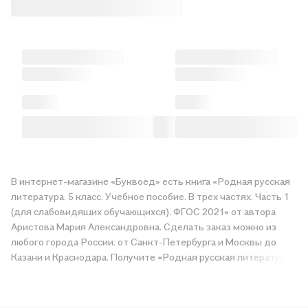
В интернет-магазине «Буквоед» есть книга «Родная русская
литература. 5 класс. Учебное пособие. В трех частях. Часть 1
(для слабовидящих обучающихся). ФГОС 2021» от автора
Аристова Мария Александровна. Сделать заказ можно из
любого города России: от Санкт-Петербурга и Москвы до
Казани и Краснодара. Получите «Родная русская литература.
5 класс. Учебное пособие. В трех частях. Часть 1 (для
слабовидящих обучающихся). ФГОС 2021» в магазине сети
или закажите доставку. Мы и сами любим читать, поэтому