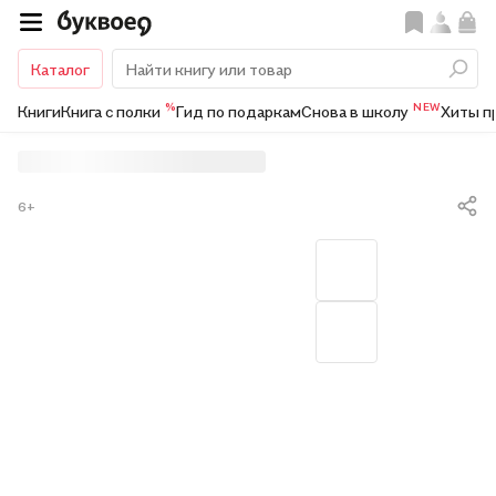
Каталог
%
NEW
Книги
Книга с полки
Гид по подаркам
Снова в школу
Хиты п
6+