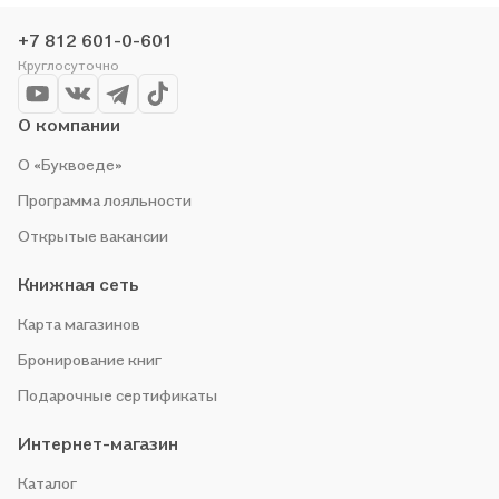
сами любим читать, поэтому делаем всё, чтобы вы могли
купить понравившуюся историю по приятной цене. Например,
+7 812 601-0-601
организуем конкурсы и проводим акции. Оставайтесь с нами,
Круглосуточно
чтобы не упустить выгоду!
О компании
О «Буквоеде»
Программа лояльности
Открытые вакансии
Книжная сеть
Карта магазинов
Бронирование книг
Подарочные сертификаты
Интернет-магазин
Каталог