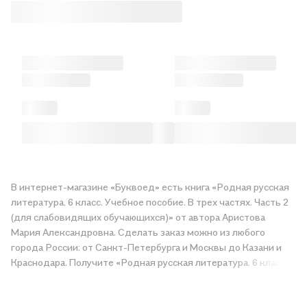
В интернет-магазине «Буквоед» есть книга «Родная русская
литература. 6 класс. Учебное пособие. В трех частях. Часть 2
(для слабовидящих обучающихся)» от автора Аристова
Мария Александровна. Сделать заказ можно из любого
города России: от Санкт-Петербурга и Москвы до Казани и
Краснодара. Получите «Родная русская литература. 6 класс.
Учебное пособие. В трех частях. Часть 2 (для слабовидящих
обучающихся)» в магазине сети или закажите доставку. Мы и