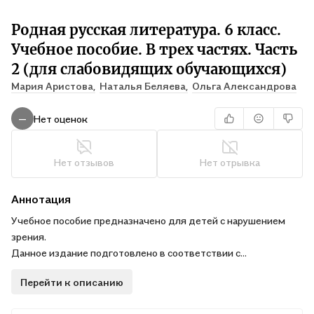
Родная русская литература. 6 класс.
Учебное пособие. В трех частях. Часть
2 (для слабовидящих обучающихся)
Мария Аристова,
Наталья Беляева,
Ольга Александрова
Нет оценок
—
Нет отзывов
Нет отрывка
Аннотация
Учебное пособие предназначено для детей с нарушением
зрения.
Данное издание подготовлено в соответствии с
содержанием учебника для 6 класса "Родная русская
Перейти к описанию
литература" О.М. Александровой, М.А. Аристовой, Н.В.
Беляевой и др. (2-е изд., перераб. - М.: Просвещение, 2023) с