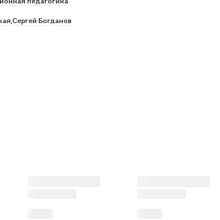
ионная педагогика
кая,
Сергей Богданов