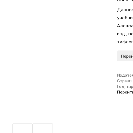
Данное
учебни
Алексан
изд., 
тифлоп
Перей
Издате
Страни
Год, ти
Перейт