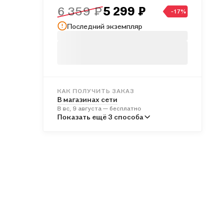
6 359 ₽
5 299 ₽
-17%
Последний экземпляр
КАК ПОЛУЧИТЬ ЗАКАЗ
В магазинах сети
В вс, 9 августа — бесплатно
В пунктах выдачи
Показать ещё 3 способа
Во вт, 11 августа — бесплатно
Курьером
В пн, 10 августа — бесплатно
Почтой России
Во вт, 11 августа — от 697 ₽