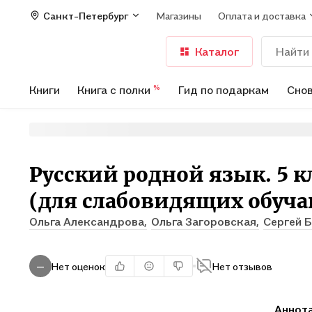
Санкт-Петербург
Магазины
Оплата и доставка
Каталог
Книги
Книга с полки
Гид по подаркам
Снов
%
Русский родной язык. 5 кл
(для слабовидящих обуч
Ольга Александрова,
Ольга Загоровская,
Сергей 
Нет оценок
Нет отзывов
—
Аннот