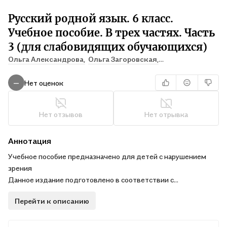
Русский родной язык. 6 класс.
Учебное пособие. В трех частях. Часть
3 (для слабовидящих обучающихся)
Ольга Александрова,
Ольга Загоровская,
Сергей Богданов
Нет оценок
—
Нет отзывов
Нет отрывка
Аннотация
Учебное пособие предназначено для детей с нарушением
зрения
Данное издание подготовлено в соответствии с
содержанием учебника для 6 класса «Русский родной язык»
Перейти к описанию
О. М. Александровой, О. В. Загоровской, С. И. Богданова и др.
[4-е изд., перераб. – М.: Просвещение, 2023], с учётом
тифлопедагогических рекомендаций к печатному тексту.