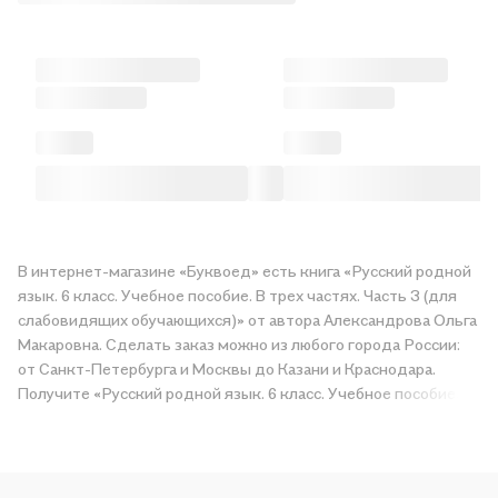
В интернет-магазине «Буквоед» есть книга «Русский родной
язык. 6 класс. Учебное пособие. В трех частях. Часть 3 (для
слабовидящих обучающихся)» от автора Александрова Ольга
Макаровна. Сделать заказ можно из любого города России:
от Санкт-Петербурга и Москвы до Казани и Краснодара.
Получите «Русский родной язык. 6 класс. Учебное пособие. В
трех частях. Часть 3 (для слабовидящих обучающихся)» в
магазине сети или закажите доставку. Мы и сами любим
читать, поэтому делаем всё, чтобы вы могли купить
понравившуюся историю по приятной цене. Например,