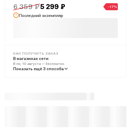
6 359 ₽
5 299 ₽
-17%
Последний экземпляр
КАК ПОЛУЧИТЬ ЗАКАЗ
В магазинах сети
В пн, 10 августа — бесплатно
В пунктах выдачи
Показать ещё 3 способа
Во вт, 11 августа — бесплатно
Курьером
Во вт, 11 августа — бесплатно
Почтой России
В ср, 12 августа — от 697 ₽