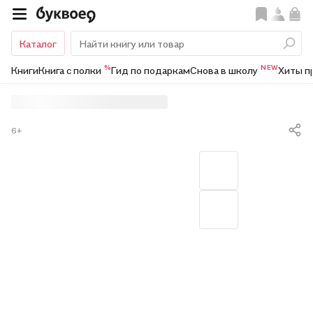
Каталог
%
NEW
Книги
Книга с полки
Гид по подаркам
Снова в школу
Хиты п
6+