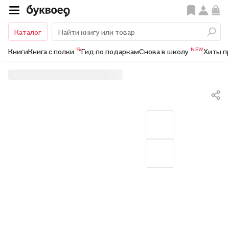
Каталог
%
NEW
Книги
Книга с полки
Гид по подаркам
Снова в школу
Хиты п