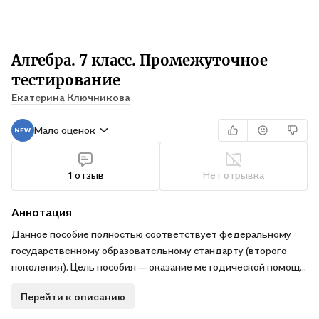
Алгебра. 7 класс. Промежуточное
тестирование
Екатерина Ключникова
Мало оценок
1 отзыв
Нет отрывка
Аннотация
Данное пособие полностью соответствует федеральному
государственному образовательному стандарту (второго
поколения). Цель пособия — оказание методической помощи
учителю при организации контроля компетентностей
Перейти к описанию
обучающихся по алгебре, сформированности у них
общеучебных и предметных навыков, ученикам — при