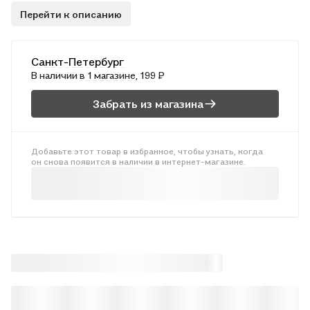
школьной программы и возрастным особенностям учащихся.
Перейти к описанию
Структура КИМов аналогична структуре тестов в формате
ЕГЭ, что позволит постепенно подготовить учащихся к
работе с подобным материалом. В конце пособия
Санкт-Петербург
предложены тексты самостоятельных и контрольных работ,
В наличии
в 1 магазине
, 199 ₽
а также ключи к тестам. .Издание адресовано учителям,
школьникам и их родителям. . . . . . .
Забрать из магазина
Добавьте этот товар в избранное, чтобы узнать, когда
он снова появится в наличии в интернет-магазине.