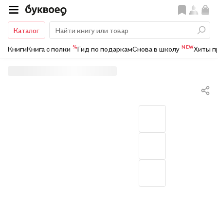
Каталог
%
NEW
Книги
Книга с полки
Гид по подаркам
Снова в школу
Хиты п