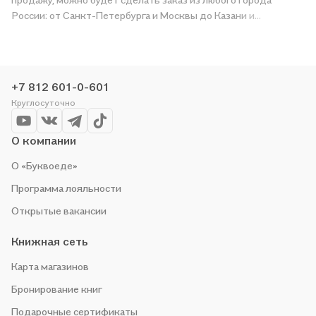
России: от Санкт-Петербурга и Москвы до Казани и
Краснодара. Дождитесь, пока появится надпись «Купить»,
чтобы получить «Алгебра. 8 класс: рабочая тетрадь № 2:
учебное пособие для учащихся общеобразовательных
организаций (ФГОС)» в магазине сети или заказать доставку.
+7 812 601-0-601
Мы и сами любим читать, поэтому делаем всё, чтобы вы
Круглосуточно
могли купить понравившуюся историю по приятной цене.
Например, организуем конкурсы и проводим акции.
Оставайтесь с нами, чтобы не упустить выгоду!
О компании
О «Буквоеде»
Программа лояльности
Открытые вакансии
Книжная сеть
Карта магазинов
Бронирование книг
Подарочные сертификаты