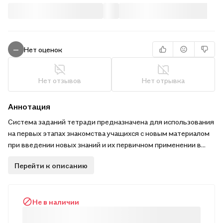
Нет оценок
—
Нет отзывов
Нет отрывка
Аннотация
Система заданий тетради предназначена для использования
на первых этапах знакомства учащихся с новым материалом
при введении новых зна­ний и их первичном применении в
стандартной ситуации. Методика, зало­женная в
Перейти к описанию
представленной системе заданий, обеспечивает достижение
как предметных, так и метапредметных результатов
обучения, соответствую­щих требованиям ФГОС.
Не в наличии