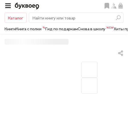
Каталог
%
NEW
Книги
Книга с полки
Гид по подаркам
Снова в школу
Хиты п