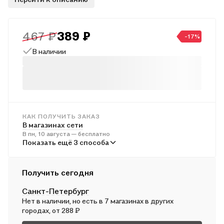
комплектов "Алгоритм успеха". Соответствуют
федеральному государственноvу образовательному
стандарту основного общего образования (2010 г.).
467 ₽
389 ₽
-17%
В наличии
КАК ПОЛУЧИТЬ ЗАКАЗ
В магазинах сети
В пн, 10 августа — бесплатно
В пунктах выдачи
Показать ещё 3 способа
Во вт, 11 августа — от 241 ₽
Курьером
Получить сегодня
В пн, 10 августа — от 312 ₽
Санкт-Петербург
Почтой России
Нет в наличии, но есть в 7 магазинах в других
Во вт, 11 августа — от 501 ₽
городах, от 288 ₽