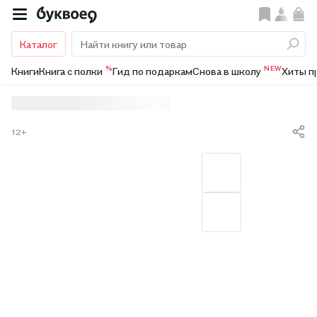
Каталог
%
NEW
Книги
Книга с полки
Гид по подаркам
Снова в школу
Хиты п
12+