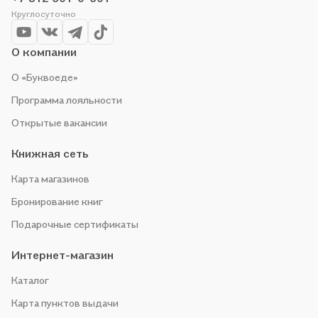
по приятной цене. Например, организуем конкурсы и
Круглосуточно
проводим акции. Оставайтесь с нами, чтобы не упустить
выгоду!
О компании
О «Буквоеде»
Программа лояльности
Открытые вакансии
Книжная сеть
Карта магазинов
Бронирование книг
Подарочные сертификаты
Интернет-магазин
Каталог
Карта пунктов выдачи