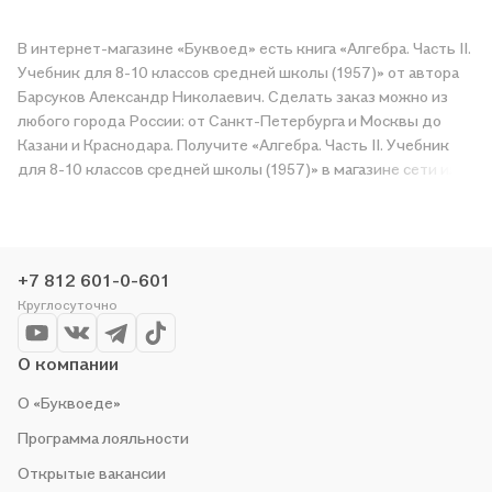
В интернет-магазине «Буквоед» есть книга «Алгебра. Часть II.
Учебник для 8-10 классов средней школы (1957)» от автора
Барсуков Александр Николаевич. Сделать заказ можно из
любого города России: от Санкт-Петербурга и Москвы до
Казани и Краснодара. Получите «Алгебра. Часть II. Учебник
для 8-10 классов средней школы (1957)» в магазине сети или
закажите доставку. Мы и сами любим читать, поэтому
делаем всё, чтобы вы могли купить понравившуюся историю
по приятной цене. Например, организуем конкурсы и
проводим акции. Оставайтесь с нами, чтобы не упустить
+7 812 601-0-601
выгоду!
Круглосуточно
О компании
О «Буквоеде»
Программа лояльности
Открытые вакансии