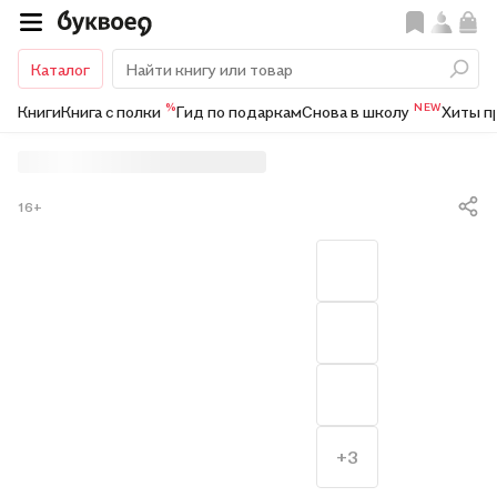
Каталог
%
NEW
Книги
Книга с полки
Гид по подаркам
Снова в школу
Хиты п
16+
+3