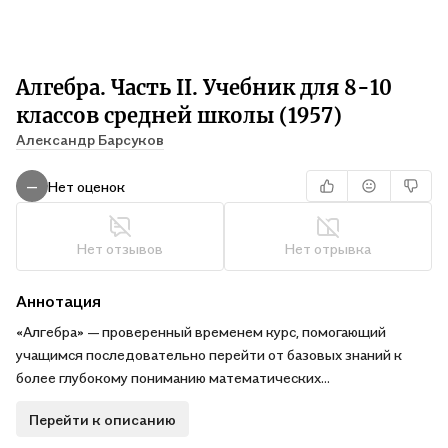
Алгебра. Часть II. Учебник для 8-10
классов средней школы (1957)
Александр Барсуков
Нет оценок
—
Нет отзывов
Нет отрывка
Аннотация
«Алгебра» — проверенный временем курс, помогающий
учащимся последовательно перейти от базовых знаний к
более глубокому пониманию математических
закономерностей. В пособии подробно рассматриваются
Перейти к описанию
извлечение квадратных корней, преобразование
иррациональных выражений, методы решения квадратных