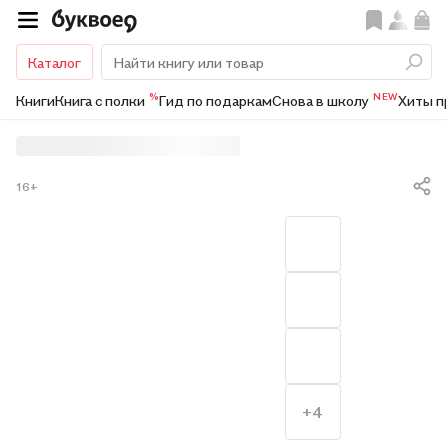
Каталог
%
NEW
Книги
Книга с полки
Гид по подаркам
Снова в школу
Хиты п
16+
+4