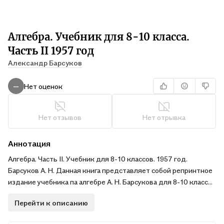
Алгебра. Учебник для 8-10 класса.
Часть II 1957 год
Александр Барсуков
Нет оценок
—
Нет отзывов
Нет отрывка
Аннотация
Алгебра. Часть II. Учебник для 8-10 классов. 1957 год.
Барсуков А. Н. Данная книга представляет собой репринтное
издание учебника па алгебре А. Н. Барсукова для 8-10 классов
средней школы (1957 год, часть 2). Автор подробно
Перейти к описанию
объясняет новый материал, даёт необходимые определения,
примеры решения задач и уравнений. Ученики познакомятся