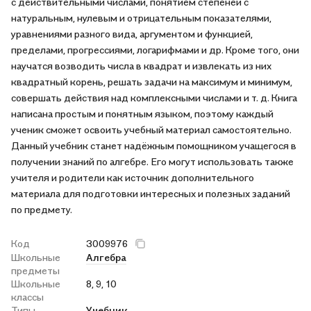
с действительными числами, понятием степеней с
натуральным, нулевым и отрицательным показателями,
уравнениями разного вида, аргументом и функцией,
пределами, прогрессиями, логарифмами и др. Кроме того, они
научатся возводить числа в квадрат и извлекать из них
квадратный корень, решать задачи на максимум и минимум,
совершать действия над комплексными числами и т. д. Книга
написана простым и понятным языком, поэтому каждый
ученик сможет освоить учебный материал самостоятельно.
Данный учебник станет надёжным помощником учащегося в
получении знаний по алгебре. Его могут использовать также
учителя и родители как источник дополнительного
материала для подготовки интересных и полезных заданий
по предмету.
Код
3009976
Школьные
Алгебра
предметы
Школьные
8, 9, 10
классы
Типы
Учебник