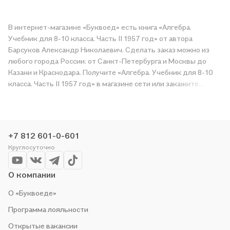
В интернет-магазине «Буквоед» есть книга «Алгебра.
Учебник для 8-10 класса. Часть II 1957 год» от автора
Барсуков Александр Николаевич. Сделать заказ можно из
любого города России: от Санкт-Петербурга и Москвы до
Казани и Краснодара. Получите «Алгебра. Учебник для 8-10
класса. Часть II 1957 год» в магазине сети или закажите
доставку. Мы и сами любим читать, поэтому делаем всё,
чтобы вы могли купить понравившуюся историю по приятной
цене. Например, организуем конкурсы и проводим акции.
Оставайтесь с нами, чтобы не упустить выгоду!
+7 812 601-0-601
Круглосуточно
О компании
О «Буквоеде»
Программа лояльности
Открытые вакансии