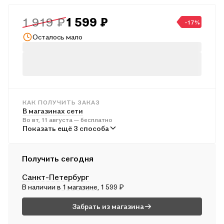
рассматриваются основные экономические системы, макро-
1 919 ₽
1 599 ₽
и микроэкономические теории, действие экономических
-17%
законов в реальной жизни. Для студентов высших учебных
Осталось мало
заведений с экономической направленностью,
подготовительных курсов и факультетов, а также для
самостоятельного обучения.
КАК ПОЛУЧИТЬ ЗАКАЗ
В магазинах сети
Во вт, 11 августа — бесплатно
В пунктах выдачи
Показать ещё 3 способа
В ср, 12 августа — бесплатно
Курьером
Получить сегодня
В ср, 12 августа — бесплатно
Санкт-Петербург
Почтой России
В наличии
в 1 магазине
, 1 599 ₽
В чт, 13 августа — от 549 ₽
Забрать из магазина