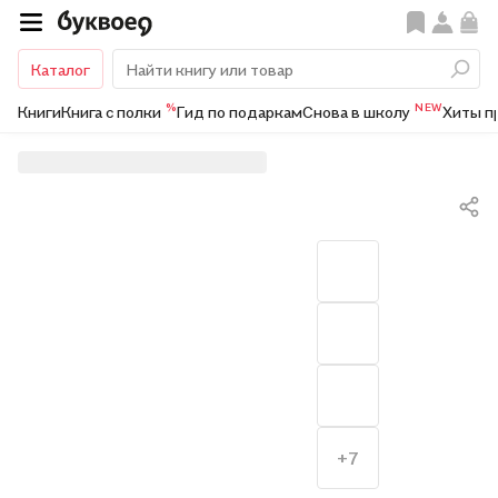
Каталог
%
NEW
Книги
Книга с полки
Гид по подаркам
Снова в школу
Хиты п
+7