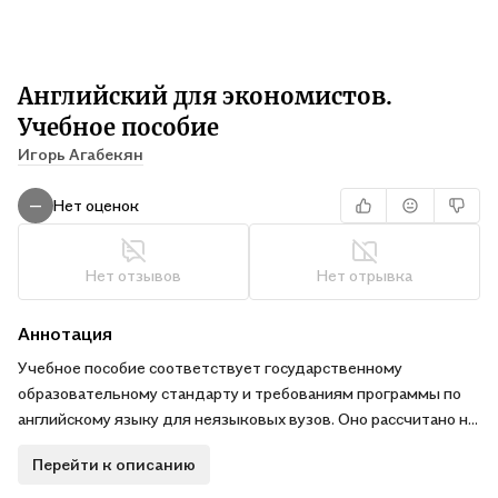
Английский для экономистов.
Учебное пособие
Игорь Агабекян
Нет оценок
—
Нет отзывов
Нет отрывка
Аннотация
Учебное пособие соответствует государственному
образовательному стандарту и требованиям программы по
английскому языку для неязыковых вузов. Оно рассчитано на
4 - 6 семестров работы. Может также частично
Перейти к описанию
использоваться в средних специальных учебных заведениях
(содержит повторительный курс грамматики). В пособии