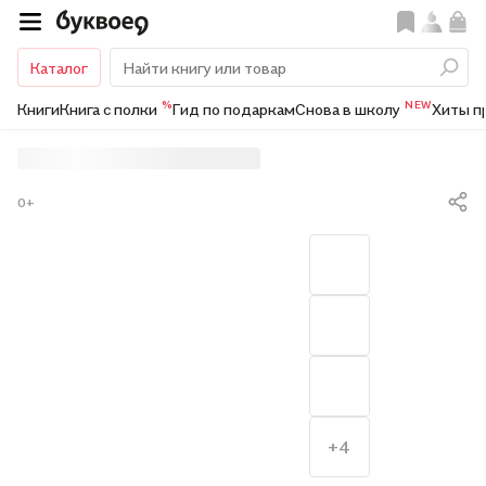
Каталог
%
NEW
Книги
Книга с полки
Гид по подаркам
Снова в школу
Хиты п
0+
+4