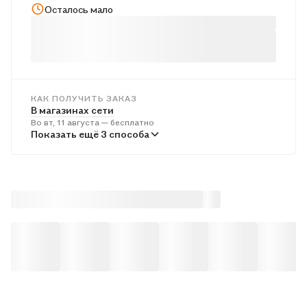
Осталось мало
КАК ПОЛУЧИТЬ ЗАКАЗ
В магазинах сети
Во вт, 11 августа — бесплатно
В пунктах выдачи
Показать ещё 3 способа
В ср, 12 августа — от 242 ₽
Курьером
В ср, 12 августа — от 313 ₽
Почтой России
В чт, 13 августа — от 505 ₽