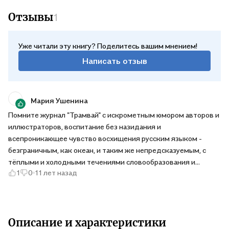
Отзывы
1
Уже читали эту книгу? Поделитесь вашим мнением!
Написать отзыв
Мария Ушенина
Помните журнал "Трамвай" с искрометным юмором авторов и
иллюстраторов, воспитание без назидания и
всепроникающее чувство восхищения русским языком -
безграничным, как океан, и таким же непредсказуемым, с
тёплыми и холодными течениями словообразования и
1
0
11 лет назад
омонимии, подводными скалами двойных и тройных
смыслов, неожиданными рифмами и иронией? Алёша
Дмитриев - тот самый человек, который в далёкие
девяностые вместе с другим поэтом Андреем Усачёвым
придумал и издавал это чудо. Собственно, этого достаточно
Описание и характеристики