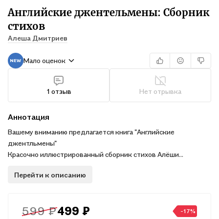
Английские джентельмены: Сборник
стихов
Алеша Дмитриев
Мало оценок
1 отзыв
Нет отрывка
Аннотация
Вашему вниманию предлагается книга "Английские
джентльмены"
Красочно иллюстрированный сборник стихов Алёши
Дмитриева с иллюстрациями Надежды Бугославской.
Перейти к описанию
Для детей до 3-х лет.
599 ₽
499 ₽
-17%