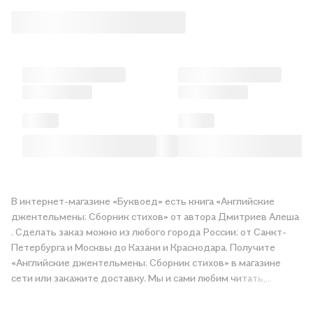
В интернет-магазине «Буквоед» есть книга «Английские
джентельмены: Сборник стихов» от автора Дмитриев Алеша
. Сделать заказ можно из любого города России: от Санкт-
Петербурга и Москвы до Казани и Краснодара. Получите
«Английские джентельмены: Сборник стихов» в магазине
сети или закажите доставку. Мы и сами любим читать,
поэтому делаем всё, чтобы вы могли купить понравившуюся
историю по приятной цене. Например, организуем конкурсы и