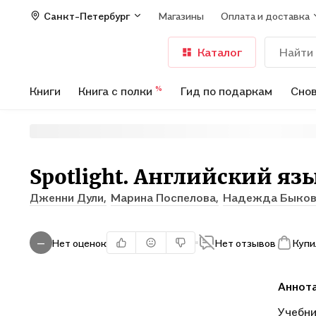
Санкт-Петербург
Магазины
Оплата и доставка
Каталог
Книги
Книга с полки
Гид по подаркам
Снов
%
Spotlight. Английский язык
Дженни Дули,
Марина Поспелова,
Надежда Быков
Нет оценок
Нет отзывов
Купи
—
Аннот
Учебни