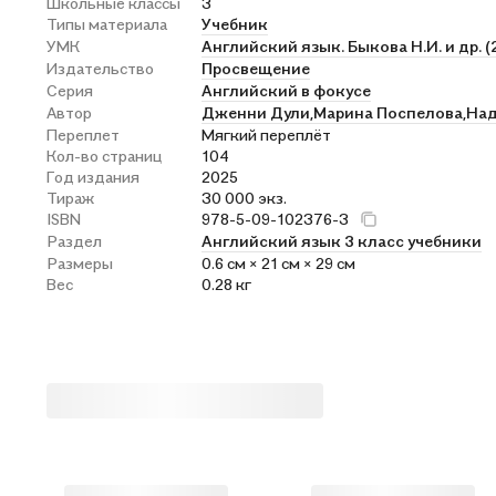
Школьные классы
3
Типы материала
Учебник
УМК
Английский язык. Быкова Н.И. и др. (
Издательство
Просвещение
Серия
Английский в фокусе
Автор
Дженни Дули,
Марина Поспелова,
Над
Переплет
Мягкий переплёт
Кол-во страниц
104
Год издания
2025
Тираж
30 000 экз.
ISBN
978-5-09-102376-3
Раздел
Английский язык 3 класс учебники
Размеры
0.6 см × 21 см × 29 см
Вес
0.28 кг