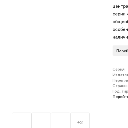
центра
серии 
общеоб
особен
наличи
соотве
Перей
готовя
курс н
всеми 
Серия
Издате
Минист
Перепл
Страни
Год, ти
Перейт
+2