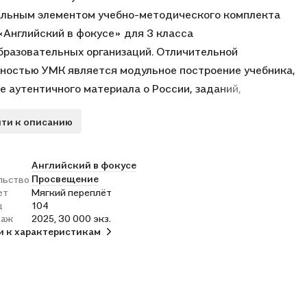
льным элементом учебно-методического комплекта
«Английский в фокусе» для 3 класса
разовательных организаций. Отличительной
ностью УМК является модульное построение учебника,
е аутентичного материала о России, заданий,
тствующих требованиям международных экзаменов,
ти к описанию
щих постепенно к итоговой аттестации учащихся за
ачальной школы. Учебник разработан в соответствии со
требованиями ФГОС НОО, утверждённого приказом
Английский в фокусе
Просвещение
льство
ерства просвещения №286 от 31.05.2021.
ет
Мягкий переплёт
ц
104
раж
2025, 30 000 экз.
и к характеристикам