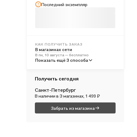
Последний экземпляр
КАК ПОЛУЧИТЬ ЗАКАЗ
В магазинах сети
В пн, 10 августа — бесплатно
В пунктах выдачи
Показать ещё 3 способа
Во вт, 11 августа — бесплатно
Курьером
Получить сегодня
Во вт, 11 августа — бесплатно
Санкт-Петербург
Почтой России
В наличии
в 3 магазинах
, 1 499 ₽
В ср, 12 августа — от 545 ₽
Забрать из магазина