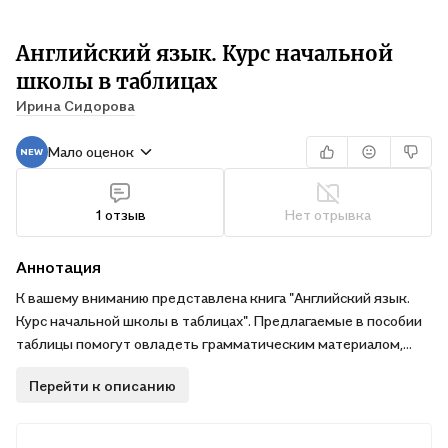
Английский язык. Курс начальной
школы в таблицах
Ирина Сидорова
Мало оценок
1 отзыв
Нет отрывка
Аннотация
К вашему вниманию представлена книга "Английский язык.
Курс начальной школы в таблицах". Предлагаемые в пособии
таблицы помогут овладеть грамматическим материалом,
предусмотренным программой английского языка для
Перейти к описанию
общеобразовательных школ. Системное представление
материала, возможности сравнения грамматических
категорий позволят быстрее освоить законы английской