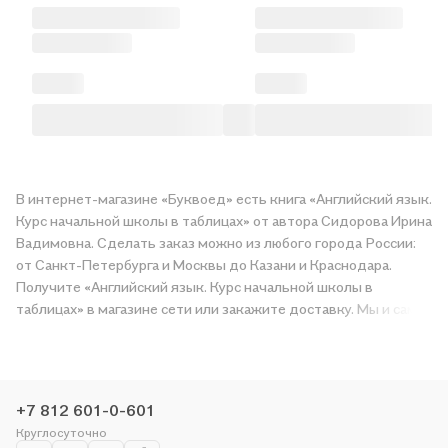
В интернет-магазине «Буквоед» есть книга «Английский язык.
Курс начальной школы в таблицах» от автора Сидорова Ирина
Вадимовна. Сделать заказ можно из любого города России:
от Санкт-Петербурга и Москвы до Казани и Краснодара.
Получите «Английский язык. Курс начальной школы в
таблицах» в магазине сети или закажите доставку. Мы и сами
любим читать, поэтому делаем всё, чтобы вы могли купить
понравившуюся историю по приятной цене. Например,
организуем конкурсы и проводим акции. Оставайтесь с нами,
чтобы не упустить выгоду!
+7 812 601-0-601
Круглосуточно