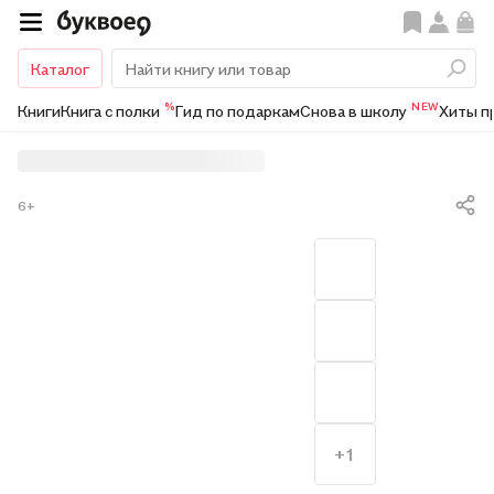
Каталог
%
NEW
Книги
Книга с полки
Гид по подаркам
Снова в школу
Хиты п
6+
+1