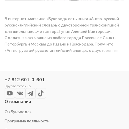
В интернет-магазине «Буквоед» есть книга «Англо-русский
русско-английский словарь с двусторонней транскрипцией
для школьников» от автора Гунин Алексей Викторович.
Сделать заказ можно из любого города России: от Санкт-
Петербурга и Москвы до Казани и Краснодара. Получите
«Англо-русский русско-английский словарь с двусторонней
транскрипцией для школьников» в магазине сети или
закажите доставку. Мы и сами любим читать, поэтому
делаем всё, чтобы вы могли купить понравившуюся историю
по приятной цене. Например, организуем конкурсы и
+7 812 601-0-601
проводим акции. Оставайтесь с нами, чтобы не упустить
Круглосуточно
выгоду!
О компании
О «Буквоеде»
Программа лояльности