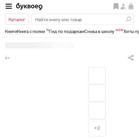
Каталог
%
NEW
Книги
Книга с полки
Гид по подаркам
Снова в школу
Хиты п
6+
+2