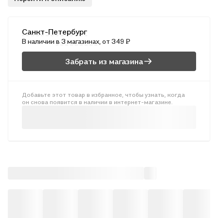
слова даётся не только перевод, но и фонетическая
транскрипция, правильное ударение и грамматическая
справка. Этот словарь станет отличным помощником в учёбе,
Санкт-Петербург
поможет при выполнении домашних заданий и работе с
В наличии
в 3 магазинах
, от 349 ₽
текстами.
Забрать из магазина
Добавьте этот товар в избранное, чтобы узнать, когда
он снова появится в наличии в интернет-магазине.