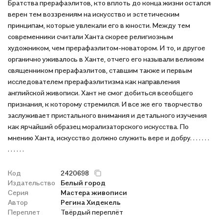
Братства прерафаэлитов, кто вплоть до конца жизни остался
верен тем воззрениям на искусство и эстетическим
принципам, которые увлекали его в юности. Между тем
современники считали Ханта скорее религиозным
художником, чем прерафаэлитом-новатором. И то, и другое
органично уживалось в Ханте, отчего его называли великим
священником прерафаэлитов, ставшим также и первым
исследователем прерафаэлитизма как направления
английской живописи. Хант не смог добиться всеобщего
признания, к которому стремился. И все же его творчество
заслуживает пристального внимания и детального изучения
как ярчайший образец морализаторского искусства. По
мнению Ханта, искусство должно служить вере и добру. . . . . . .
. . . . . .
Код
2420698
Издательство
Белый город
Серия
Мастера живописи
Автор
Регина Хидекель
Переплет
Твёрдый переплёт