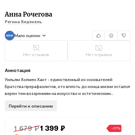
Анна Рочегова
Регина Хидекель
Мало оценок
Нет отзывов
Нет отрывка
Аннотация
Уильям Холмен Хант - единственный из основателей
Братства прерафаэлитов, кто вплоть до конца жизни остался
верен тем воззрениям на искусство и эстетическим
принципам, которые увлекали его в юности. Между тем
Перейти к описанию
современники считали Ханта скорее религиозным
художником, чем прерафаэлитом-новатором. И то, и другое
органично уживалось в Ханте, отчего его называли великим
1 679 ₽
1 399 ₽
священником прерафаэлитов, ставшим также и первым
-17%
исследователем прерафаэлитизма как направления