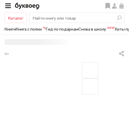
Каталог
%
NEW
Книги
Книга с полки
Гид по подаркам
Снова в школу
Хиты п
0+