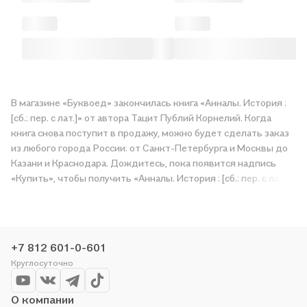
В магазине «Буквоед» закончилась книга «Анналы. История :
[сб.: пер. с лат.]» от автора Тацит Публий Корнелий. Когда
книга снова поступит в продажу, можно будет сделать заказ
из любого города России: от Санкт-Петербурга и Москвы до
Казани и Краснодара. Дождитесь, пока появится надпись
«Купить», чтобы получить «Анналы. История : [сб.: пер. с лат.]»
в магазине сети или заказать доставку. Мы и сами любим
читать, поэтому делаем всё, чтобы вы могли купить
понравившуюся историю по приятной цене. Например,
организуем конкурсы и проводим акции. Оставайтесь с нами,
+7 812 601-0-601
чтобы не упустить выгоду!
Круглосуточно
О компании