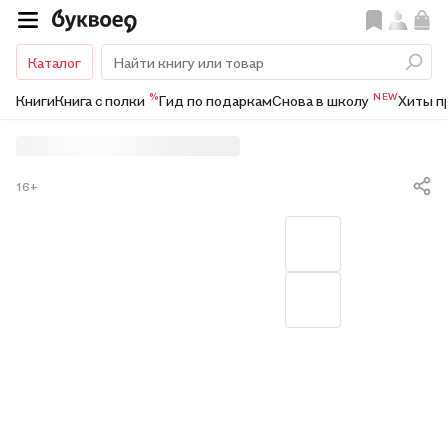
Каталог
%
NEW
Книги
Книга с полки
Гид по подаркам
Снова в школу
Хиты п
16+