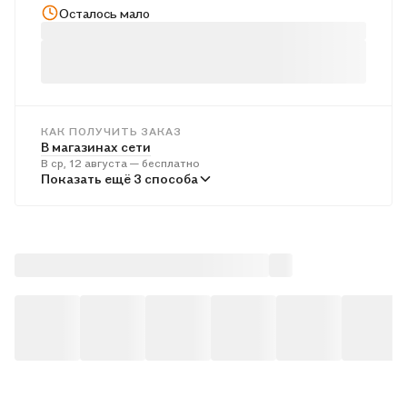
Осталось мало
КАК ПОЛУЧИТЬ ЗАКАЗ
В магазинах сети
В ср, 12 августа — бесплатно
В пунктах выдачи
Показать ещё 3 способа
В ср, 12 августа — от 244 ₽
Курьером
В ср, 12 августа — от 315 ₽
Почтой России
В чт, 13 августа — от 523 ₽