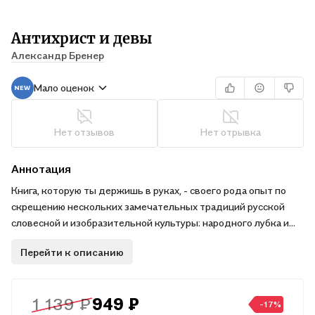
Антихрист и девы
Александр Бренер
Мало оценок
Нет отзывов
Нет отрывка
Аннотация
Книга, которую ты держишь в руках, - своего рода опыт по
скрещению нескольких замечательных традиций русской
словесной и изобразительной культуры: народного лубка и
авангардистского всёчества, "низовой" и "высокой" поэзии,
Перейти к описанию
футуристической и детской книги. Но сверх всего это
издание - признание в любви ко всем тем живым существам,
которые еще способны оставаться неуправляемыми.
1 139 ₽
949 ₽
-17%