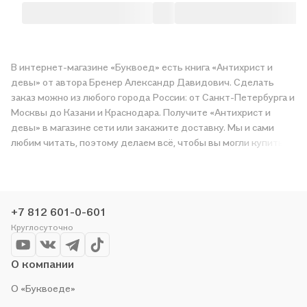
В интернет-магазине «Буквоед» есть книга «Антихрист и
девы» от автора Бренер Александр Давидович. Сделать
заказ можно из любого города России: от Санкт-Петербурга и
Москвы до Казани и Краснодара. Получите «Антихрист и
девы» в магазине сети или закажите доставку. Мы и сами
любим читать, поэтому делаем всё, чтобы вы могли купить
понравившуюся историю по приятной цене. Например,
организуем конкурсы и проводим акции. Оставайтесь с нами,
чтобы не упустить выгоду!
+7 812 601-0-601
Круглосуточно
О компании
О «Буквоеде»