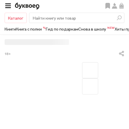
Каталог
%
NEW
Книги
Книга с полки
Гид по подаркам
Снова в школу
Хиты п
18+